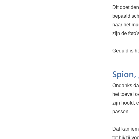
Dit doet de
bepaald sch
naar het mu
zijn de foto
Geduld is h
Spion,
Ondanks dat 
het toeval o
zijn hoofd, 
passen.
Dat kan iema
tot hij/zij 