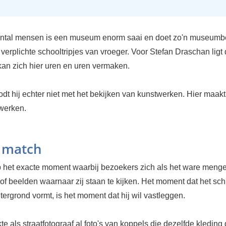
antal mensen is een museum enorm saai en doet zo'n museumb
erplichte schooltripjes van vroeger. Voor Stefan Draschan ligt 
kan zich hier uren en uren vermaken.
dt hij echter niet met het bekijken van kunstwerken. Hier maakt 
werken.
 match
p het exacte moment waarbij bezoekers zich als het ware meng
 of beelden waarnaar zij staan te kijken. Het moment dat het schi
tergrond vormt, is het moment dat hij wil vastleggen.
e als straatfotograaf al foto's van koppels die dezelfde kleding