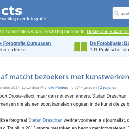
e zomer foto's waar je écht blij mee bent -
Bekijk ons Vakanti
+ Fotografie Cursussen
De Fotobijbels; B
ker en leuker
101 Praktische foto
aaf matcht bezoekers met kunstwerke
ember 2017, 15:15 door
Michelle Peeters
| 6.834x gelezen |
2 reacties
soort Droste-effect, maar dan net even anders. Stefan Draschan
t mensen die als een soort kameleon opgaan in de kunst die ze b
jkse fotograaf
Stefan Draschan
werkte voorheen als journalist, 
ak. Tot hij in 2013 stopte met roken en begon met fotograferen.