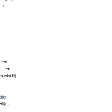
tch
n een
et een
n wist hij
hing
lijn.