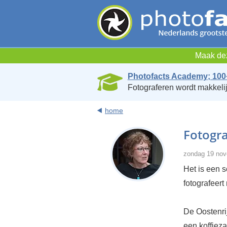
Maak dez
Photofacts Academy; 100
Fotograferen wordt makkelij
home
Fotogr
zondag 19 nov
Het is een 
fotografeer
De Oostenri
een koffieza