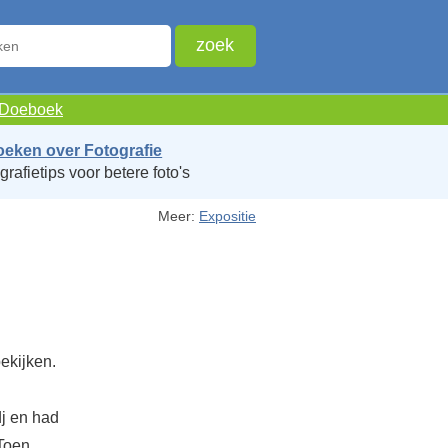
e Doeboek
oeken over Fotografie
grafietips voor betere foto's
Meer:
Expositie
n
ekijken.
dj en had
 Toen