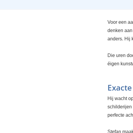
Voor een a
denken aan v
anders. Hij 
Die uren doo
éigen kunst
Exacte
Hij wacht o
schilderijen
perfecte ach
Stefan maakt