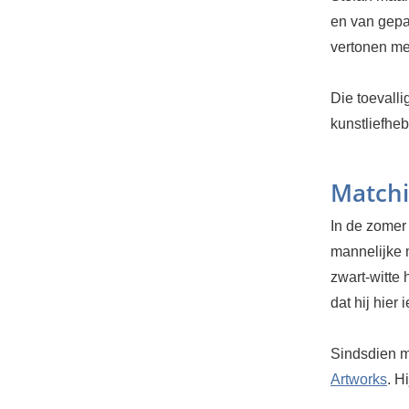
en van gepa
vertonen me
Die toevalli
kunstliefhe
Matchi
In de zomer
mannelijke 
zwart-witte 
dat hij hier
Sindsdien ma
Artworks
. H