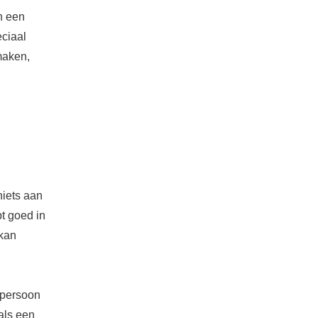
n een
eciaal
maken,
niets aan
t goed in
 kan
e persoon
 als een