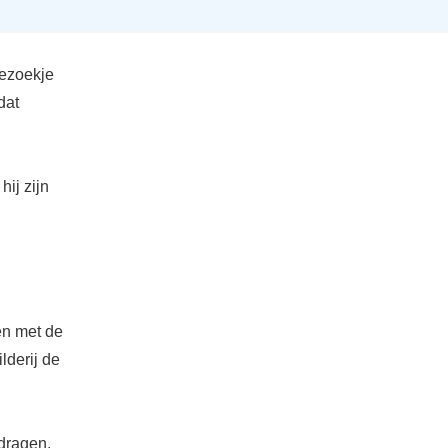
ezoekje
dat
hij zijn
en met de
lderij de
 dragen,