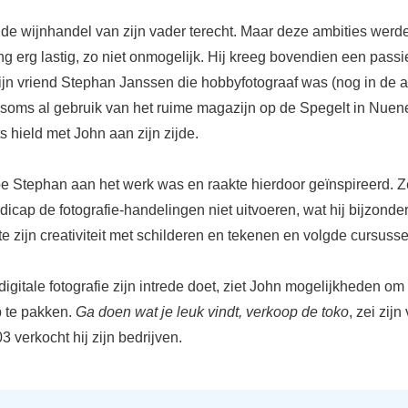
 de wijnhandel van zijn vader terecht. Maar deze ambities werd
ng erg lastig, zo niet onmogelijk. Hij kreeg bovendien een passi
 Zijn vriend Stephan Janssen die hobbyfotograaf was (nog in de 
e soms al gebruik van het ruime magazijn op de Spegelt in Nue
ts hield met John aan zijn zijde.
e Stephan aan het werk was en raakte hierdoor geïnspireerd. Ze
dicap de fotografie-handelingen niet uitvoeren, wat hij bijzond
tte zijn creativiteit met schilderen en tekenen en volgde cursuss
 digitale fotografie zijn intrede doet, ziet John mogelijkheden o
p te pakken.
Ga doen wat je leuk vindt, verkoop de toko
, zei zijn
 verkocht hij zijn bedrijven.