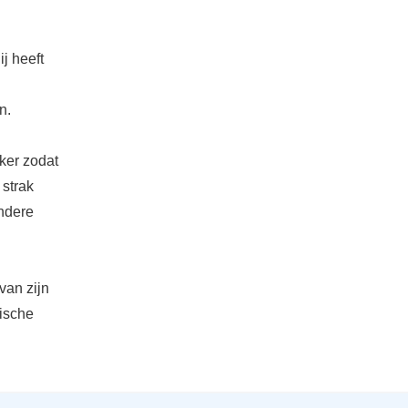
ij heeft
n.
ker zodat
 strak
andere
van zijn
ische