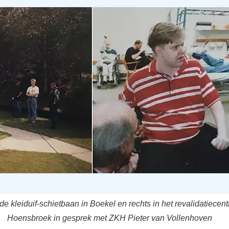
de kleiduif-schietbaan in Boekel en rechts in het revalidatiecen
Hoensbroek in gesprek met ZKH Pieter van Vollenhoven