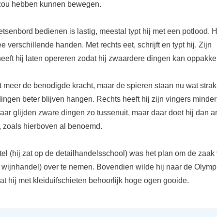
 zou hebben kunnen bewegen.
etsenbord bedienen is lastig, meestal typt hij met een potlood. H
ee verschillende handen. Met rechts eet, schrijft en typt hij. Zijn
heeft hij laten opereren zodat hij zwaardere dingen kan oppakke
et meer de benodigde kracht, maar de spieren staan nu wat strak
ngen beter blijven hangen. Rechts heeft hij zijn vingers minder
aar glijden zware dingen zo tussenuit, maar daar doet hij dan 
 zoals hierboven al benoemd.
tel (hij zat op de detailhandelsschool) was het plan om de zaak 
 wijnhandel) over te nemen. Bovendien wilde hij naar de Olymp
t hij met kleiduifschieten behoorlijk hoge ogen gooide.