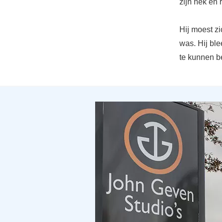
zijn nek en 
Hij moest zi
was. Hij bl
te kunnen b