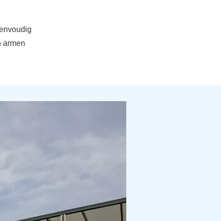
 eenvoudig
n armen