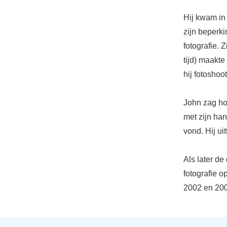
Hij kwam in
zijn beperki
fotografie.
tijd) maakt
hij fotoshoo
John zag ho
met zijn han
vond. Hij ui
Als later de
fotografie o
2002 en 2003