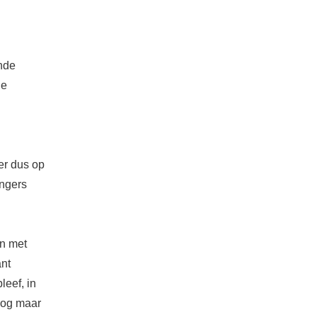
ende
je
er dus op
ingers
en met
ant
leef, in
 nog maar