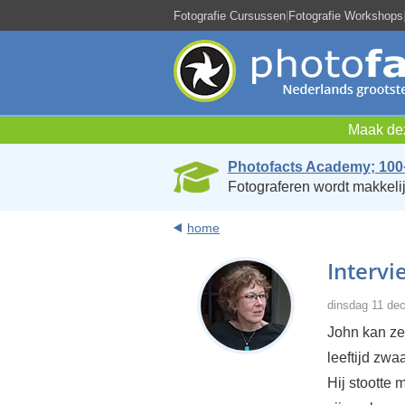
Fotografie Cursussen
|
Fotografie Workshops
Maak dez
Photofacts Academy; 100
Fotograferen wordt makkelij
home
Intervi
dinsdag 11 de
John kan ze
leeftijd zw
Hij stootte 