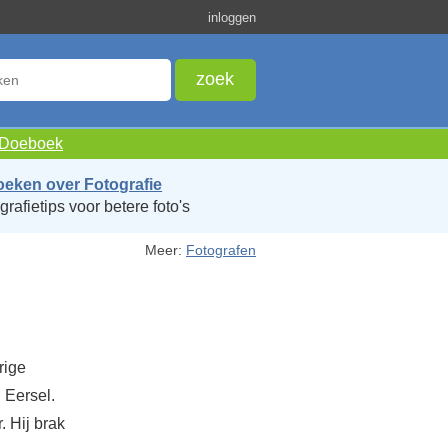
inloggen
e Doeboek
oeken over Fotografie
grafietips voor betere foto's
Meer:
Fotografen
rige
 Eersel.
. Hij brak