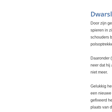
Dwarsl
Door zijn ge
spieren in z
schouders b
polsoptrekke
Daaronder (
neer dat hi
niet meer.
Gelukkig he
een nieuwe 
gefixeerd he
plaats van 