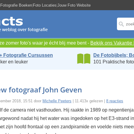
|
Fotografie Boeken
|
Foto Locaties
|
Jouw Foto Website
e zomer foto's waar je écht blij mee bent -
Bekijk ons Vakanti
+ Fotografie Cursussen
De Fotobijbels; B
ker en leuker
101 Praktische foto
ew fotograaf John Geven
cember 2018, 15:51 door
Michelle Peeters
| 11.413x gelezen |
8 reacties
lf de camera niet vasthouden. Hij raakte in 1989 op negentienja
aargewond nadat hij het water was ingedoken op het E3-strand in
met zijn hoofd frontaal op een zandpiramide en voelde niets meer