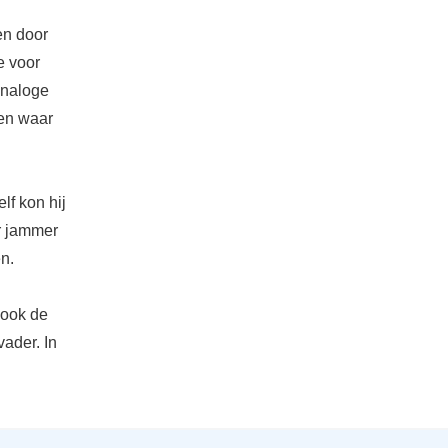
en door
e voor
analoge
nen waar
lf kon hij
er jammer
en.
m ook de
 vader. In