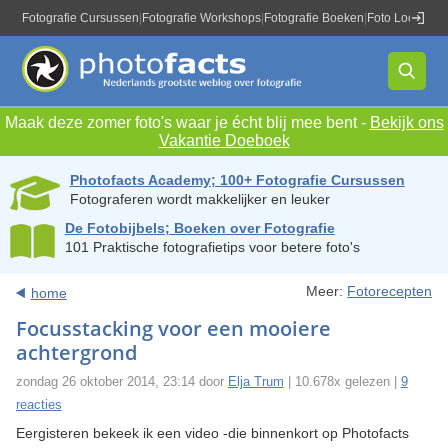
Fotografie Cursussen
|
Fotografie Workshops
|
Fotografie Boeken
|
Foto Locaties
|
Maak deze zomer foto's waar je écht blij mee bent -
Bekijk ons
Vakantie Doeboek
Photofacts Academy; 100+ Fotografie Cursussen
Fotograferen wordt makkelijker en leuker
De Fotobijbels; Boeken over Fotografie
101 Praktische fotografietips voor betere foto's
Meer:
Fotorecepten
home
Focusstacking voor een mooiere
achtergrond
zondag 26 oktober 2014, 23:14 door
Elja Trum
| 10.678x gelezen |
9
reacties
Eergisteren bekeek ik een video -die binnenkort op Photofacts