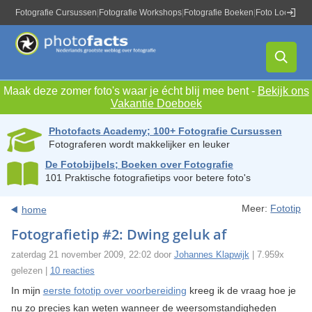
Fotografie Cursussen
|
Fotografie Workshops
|
Fotografie Boeken
|
Foto Locaties
|
Maak deze zomer foto's waar je écht blij mee bent -
Bekijk ons
Vakantie Doeboek
Photofacts Academy; 100+ Fotografie Cursussen
Fotograferen wordt makkelijker en leuker
De Fotobijbels; Boeken over Fotografie
101 Praktische fotografietips voor betere foto's
Meer:
Fototip
home
Fotografietip #2: Dwing geluk af
zaterdag 21 november 2009, 22:02 door
Johannes Klapwijk
| 7.959x
gelezen |
10 reacties
In mijn
eerste fototip over voorbereiding
kreeg ik de vraag hoe je
nu zo precies kan weten wanneer de weersomstandigheden