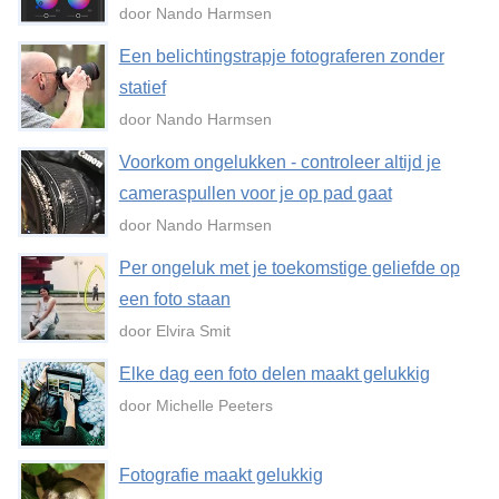
door Nando Harmsen
Een belichtingstrapje fotograferen zonder
statief
door Nando Harmsen
Voorkom ongelukken - controleer altijd je
cameraspullen voor je op pad gaat
door Nando Harmsen
Per ongeluk met je toekomstige geliefde op
een foto staan
door Elvira Smit
Elke dag een foto delen maakt gelukkig
door Michelle Peeters
Fotografie maakt gelukkig