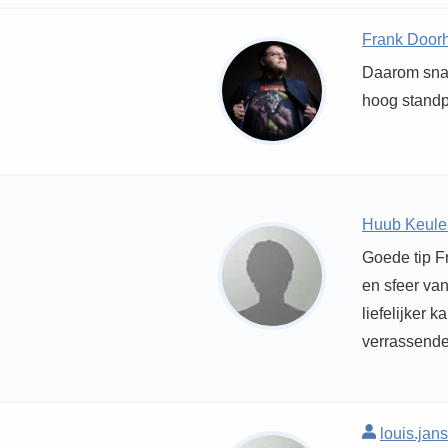
Frank Door
Daarom snap 
hoog standp
Huub Keule
Goede tip F
en sfeer van
liefelijker 
verrassende
louis.jan