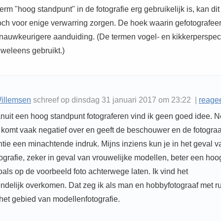
rm "hoog standpunt" in de fotografie erg gebruikelijk is, kan dit
och voor enige verwarring zorgen. De hoek waarin gefotografee
n nauwkeurigere aanduiding. (De termen vogel- en kikkerperspect
weleens gebruikt.)
illemsen
schreef op dinsdag 31 januari 2017 om 23:22 |
reage
nuit een hoog standpunt fotograferen vind ik geen goed idee. N
komt vaak negatief over en geeft de beschouwer en de fotograa
ntie een minachtende indruk. Mijns inziens kun je in het geval v
ografie, zeker in geval van vrouwelijke modellen, beter een hoo
als op de voorbeeld foto achterwege laten. Ik vind het
ndelijk overkomen. Dat zeg ik als man en hobbyfotograaf met r
het gebied van modellenfotografie.