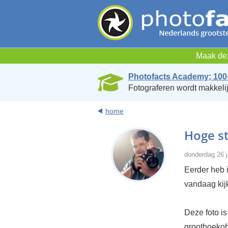
Maak dez
Photofacts Academy; 100
Fotograferen wordt makkelij
home
Hoge st
donderdag 26 j
Eerder heb 
vandaag kij
Deze foto i
groothoekob