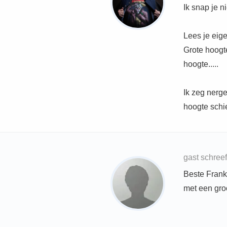
Ik snap je 
Lees je eig
Grote hoogte
hoogte.....
Ik zeg nerge
hoogte schie
gast schree
Beste Frank,
met een groo