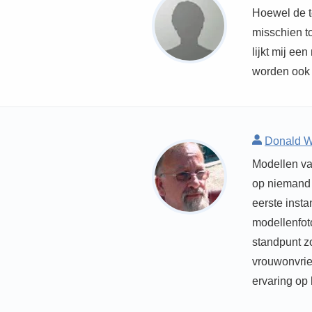
Hoewel de te
misschien t
lijkt mij ee
worden ook 
Donald W
Modellen va
op niemand 
eerste insta
modellenfot
standpunt zo
vrouwonvrie
ervaring op 