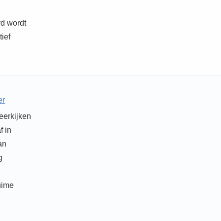
rd wordt
ief
er
eerkijken
f in
an
g
uime