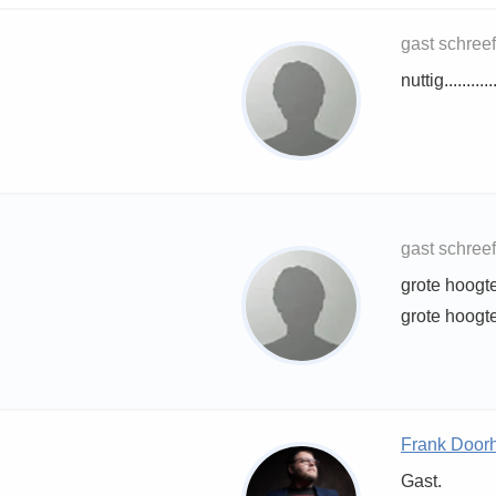
gast schree
nuttig............
gast schree
grote hoogte
grote hoogt
Frank Door
Gast.