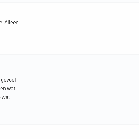
e. Alleen
t gevoel
een wat
o wat