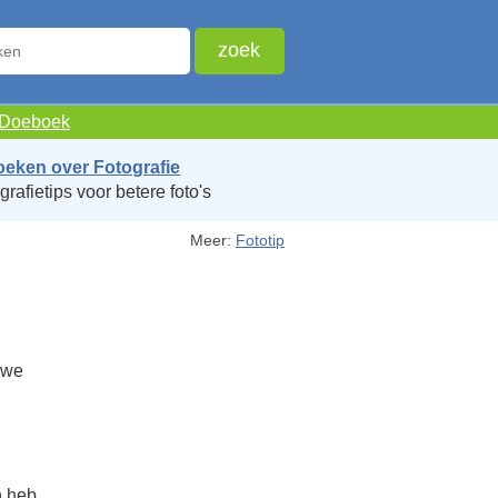
e Doeboek
oeken over Fotografie
grafietips voor betere foto's
Meer:
Fototip
 we
n heb