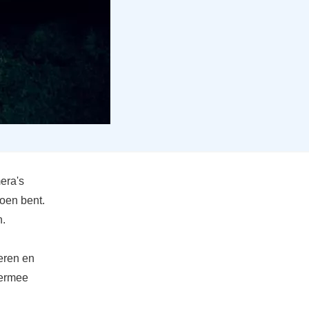
era's
doen bent.
n.
geren en
iermee