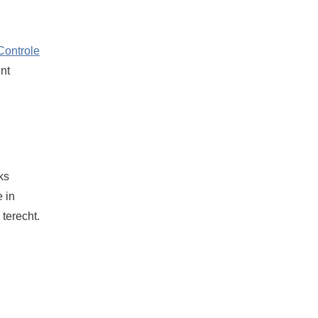
Controle
nt
ks
 in
terecht.