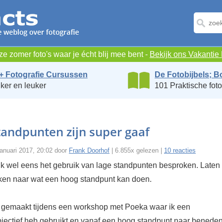
e zomer foto's waar je écht blij mee bent -
Bekijk ons Vakanti
+ Fotografie Cursussen
De Fotobijbels; B
ker en leuker
101 Praktische foto
andpunten zijn super gaaf
anuari 2017, 20:02 door
Frank Doorhof
| 6.855x gelezen |
10 reacties
ik wel eens het gebruik van lage standpunten besproken. Laten
ken naar wat een hoog standpunt kan doen.
s gemaakt tijdens een workshop met Poeka waar ik een
jectief heb gebruikt en vanaf een hoog standpunt naar benede