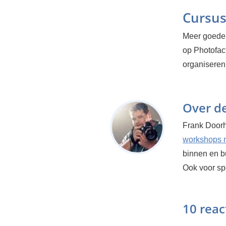
Cursus
Meer goede 
op Photofact
organiseren
Over d
Frank Door
workshops m
binnen en bu
Ook voor sp
10 reac