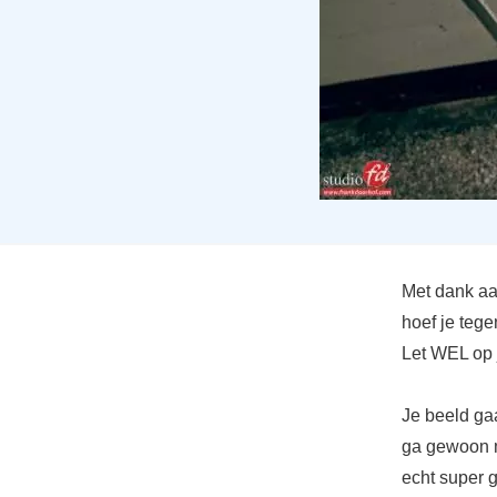
Met dank aa
hoef je tege
Let WEL op 
Je beeld gaa
ga gewoon m
echt super g