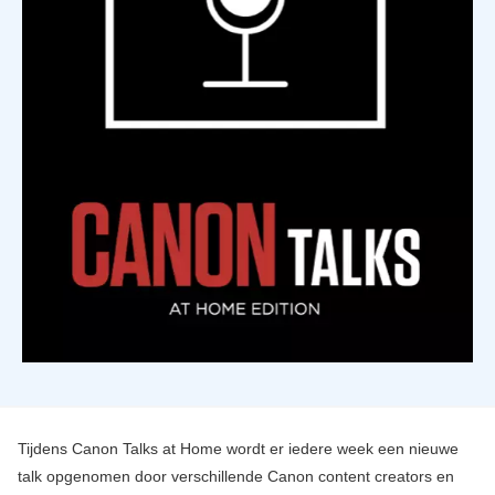
Tijdens Canon Talks at Home wordt er iedere week een nieuwe
talk opgenomen door verschillende Canon content creators en