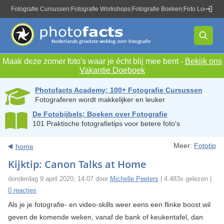
Fotografie Cursussen
|
Fotografie Workshops
|
Fotografie Boeken
|
Foto Locaties
|
Maak deze zomer foto's waar je écht blij mee bent -
Bekijk ons
Vakantie Doeboek
Photofacts Academy; 100+ Fotografie Cursussen
Fotograferen wordt makkelijker en leuker
De Fotobijbels; Boeken over Fotografie
101 Praktische fotografietips voor betere foto's
Meer:
Fototip
home
Kijktip: Canon Talks at Home
donderdag 9 april 2020, 14:07 door
Michelle Peeters
| 4.483x gelezen |
0 reacties
Als je je fotografie- en video-skills weer eens een flinke boost wil
geven de komende weken, vanaf de bank of keukentafel, dan