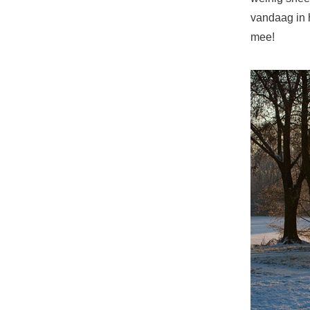
vandaag in h
mee!