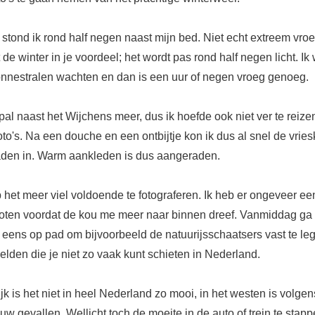
stond ik rond half negen naast mijn bed. Niet echt extreem vro
t de winter in je voordeel; het wordt pas rond half negen licht. Ik
onnestralen wachten en dan is een uur of negen vroeg genoeg.
al naast het Wijchens meer, dus ik hoefde ook niet ver te reize
to's. Na een douche en een ontbijtje kon ik dus al snel de vrie
aden in. Warm aankleden is dus aangeraden.
het meer viel voldoende te fotograferen. Ik heb er ongeveer een
hoten voordat de kou me meer naar binnen dreef. Vanmiddag ga 
 eens op pad om bijvoorbeeld de natuurijsschaatsers vast te le
lden die je niet zo vaak kunt schieten in Nederland.
jk is het niet in heel Nederland zo mooi, in het westen is volgen
w gevallen. Wellicht toch de moeite in de auto of trein te stap