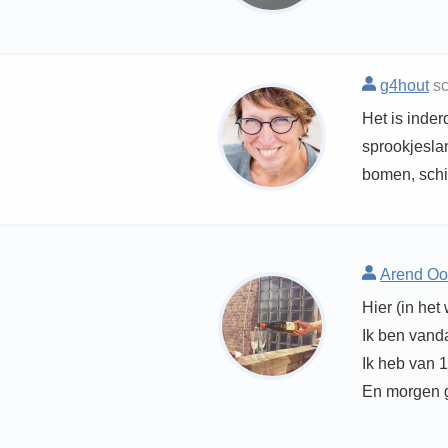
g4hout
sc
Het is inde
sprookjesla
bomen, schi
Arend Oo
Hier (in het
Ik ben vand
Ik heb van 1
En morgen g