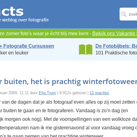
e zomer foto's waar je écht blij mee bent -
Bekijk ons Vakanti
+ Fotografie Cursussen
De Fotobijbels; B
ker en leuker
101 Praktische foto
 buiten, het is prachtig winterfotoweer
nuari 2009, 11:11 door
Elja Trum
| 9.912x gelezen |
12 reacties
 van de dagen dat je als fotograaf even alles op zij moet zetten
 buiten te gaan en te fotograferen. Vandaag is zo'n dag (en
ijk morgen ook nog). Met de voorspellingen van een wolkloze d
stemperaturen nam ik me gisterenavond al voor vandaag vroeg o
to's te gaan nemen van het prachtige winterweer.