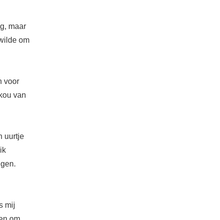
eg, maar
 wilde om
n voor
skou van
 uurtje
ik
ggen.
s mij
pen om