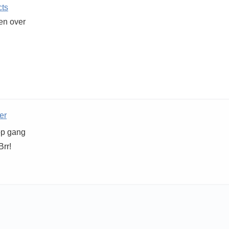
cts
ken over
er
 op gang
Brr!