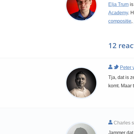
Elja Trum
is
Academy
. 
compositie
,
12 reac
Peter 
Tja, dat is 
komt. Maar t
Charles s
Jammer dat d