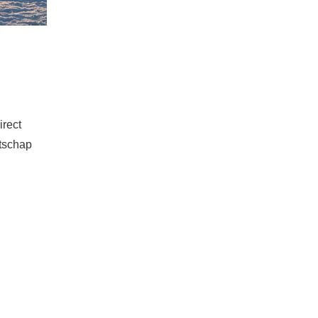
irect
atschap