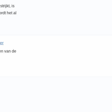
rijkt, is
rdt het al
er
ken van de