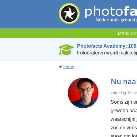
Maak dez
Photofacts Academy; 100
Fotograferen wordt makkelij
home
Nu naar
zaterdag 10 ja
Soms zijn er
gewoon naar
waarschijnl
zon en vrie
staan om fo