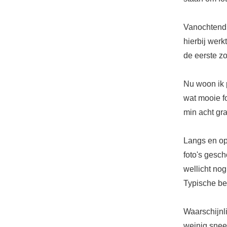
Vanochtend 
hierbij werk
de eerste z
Nu woon ik p
wat mooie fo
min acht gr
Langs en op 
foto's gesc
wellicht nog
Typische bee
Waarschijnli
weinig sneeu