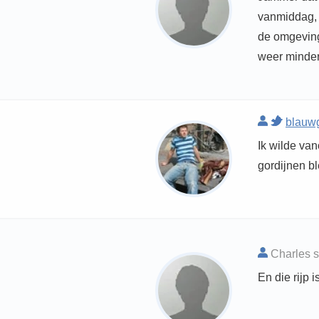
vanmiddag, a
de omgeving 
weer minder
blauwg
Ik wilde van
gordijnen bl
Charles s
En die rijp 