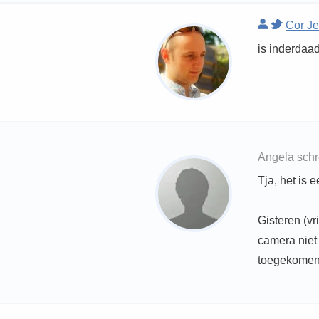
Cor J
is inderdaad
Angela schr
Tja, het is 
Gisteren (v
camera niet 
toegekomen