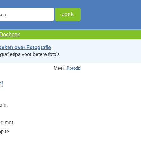
e Doeboek
oeken over Fotografie
grafietips voor betere foto's
Meer:
Fototip
!
 om
ag met
p te