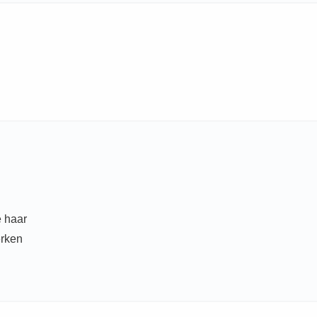
e haar
erken