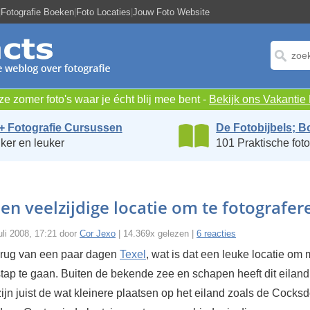
|
Fotografie Boeken
|
Foto Locaties
|
Jouw Foto Website
e zomer foto's waar je écht blij mee bent -
Bekijk ons Vakanti
+ Fotografie Cursussen
De Fotobijbels; B
ker en leuker
101 Praktische foto
een veelzijdige locatie om te fotografer
li 2008, 17:21 door
Cor Jexo
| 14.369x gelezen |
6 reacties
terug van een paar dagen
Texel
, wat is dat een leuke locatie om 
tap te gaan. Buiten de bekende zee en schapen heeft dit eiland
ijn juist de wat kleinere plaatsen op het eiland zoals de Cocksd