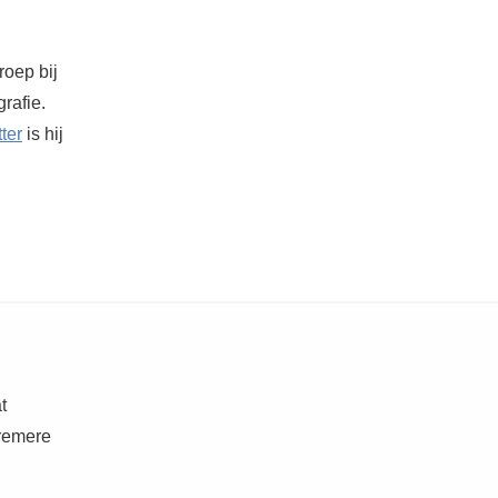
roep bij
grafie.
ter
is hij
t
tremere