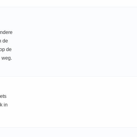
andere
n de
 op de
e weg.
iets
k in