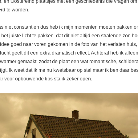
, en Oostereind plaatsjes met een geschiedenis die vragen om
erd te worden.
s niet constant en dus heb ik mijn momenten moeten pakken 
het juiste licht te pakken. dat dit niet altijd een stralende zon hoe
 idee goed naar voren gekomen in de foto van het verlaten huis,
ucht geeft dit een extra dramatisch effect. Achteraf heb ik allee
 warmer gemaakt, zodat de plaat een wat romantische, schilder
krijgt. Ik weet dat ik me nu kwetsbaar op stel maar ik ben daar be
ar voor opbouwende tips sta ik zeker open.