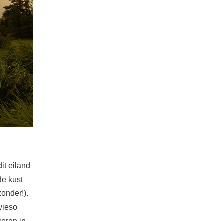
dit eiland
de kust
zonder!).
wieso
ieren in