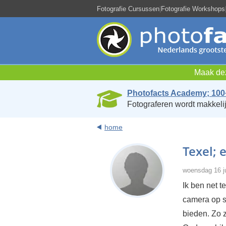
Fotografie Cursussen
|
Fotografie Workshops
Maak dez
Photofacts Academy; 100
Fotograferen wordt makkelij
home
Texel; 
woensdag 16 ju
Ik ben net 
camera op s
bieden. Zo z