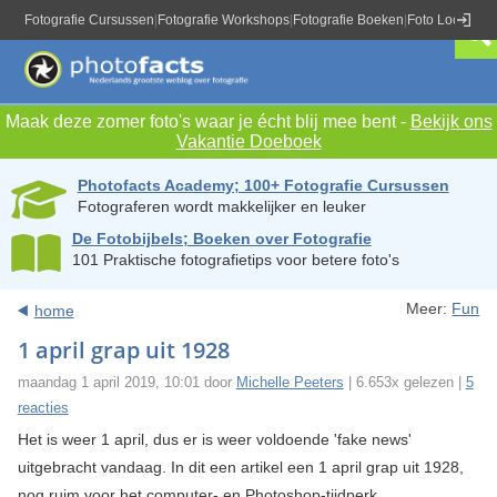
Fotografie Cursussen
|
Fotografie Workshops
|
Fotografie Boeken
|
Foto Locaties
|
Maak deze zomer foto's waar je écht blij mee bent -
Bekijk ons
Vakantie Doeboek
Photofacts Academy; 100+ Fotografie Cursussen
Fotograferen wordt makkelijker en leuker
De Fotobijbels; Boeken over Fotografie
101 Praktische fotografietips voor betere foto's
Meer:
Fun
home
1 april grap uit 1928
maandag 1 april 2019, 10:01 door
Michelle Peeters
| 6.653x gelezen |
5
reacties
Het is weer 1 april, dus er is weer voldoende 'fake news'
uitgebracht vandaag. In dit een artikel een 1 april grap uit 1928,
nog ruim voor het computer- en Photoshop-tijdperk.