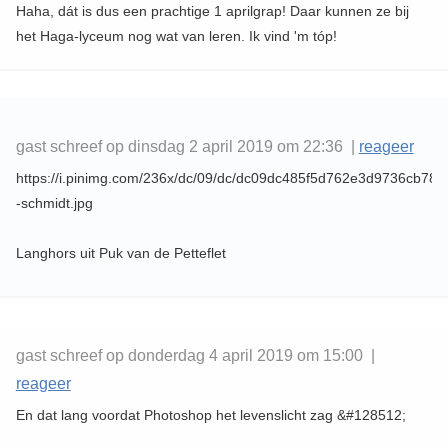
Haha, dát is dus een prachtige 1 aprilgrap! Daar kunnen ze bij
het Haga-lyceum nog wat van leren. Ik vind 'm tóp!
gast schreef op dinsdag 2 april 2019 om 22:36 |
reageer
https://i.pinimg.com/236x/dc/09/dc/dc09dc485f5d762e3d9736cb785
-schmidt.jpg
Langhors uit Puk van de Petteflet
gast schreef op donderdag 4 april 2019 om 15:00 |
reageer
En dat lang voordat Photoshop het levenslicht zag &#128512;