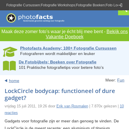
Fotografie Cursussen
|
Fotografie Workshops
|
Fotografie Boeken
|
Foto Locaties
|
Maak deze zomer foto's waar je écht blij mee bent -
Bekijk ons
Vakantie Doeboek
Photofacts Academy; 100+ Fotografie Cursussen
Fotograferen wordt makkelijker en leuker
De Fotobijbels; Boeken over Fotografie
101 Praktische fotografietips voor betere foto's
Meer:
Fun
home
LockCircle bodycap: functioneel of dure
gadget?
vrijdag 15 juli 2011, 19:26 door
Erik van Rosmalen
| 7.870x gelezen |
10
reacties
Gadgets voor fotografie zijn er meer dan genoeg te vinden. De
LockCircle is de meest recente: een aluminium of titanium