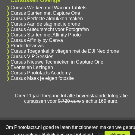
Cursussen Overige
Cursus Werken met Wacom Tablets
Cursus Starten met Capture One
Cursus Perfecte afdrukken maken
Cursus Aan de slag met je drone
Cursus Auteursrecht voor Fotografen
Cursus Starten met Affinity Photo
Cursus Affinity by Canva
Productreviews
Cursus Toegankelijk vliegen met de DJI Neo drone
Cursus VIP Sessies
Cursus Nieuwe Technieken in Capture One
Events en Lezingen
Cursus Photofacts Academy
Cursus Maak je eigen fotosite
Direct 1 jaar toegang tot
alle bovenstaande fotografie
cursussen
voor
9.729 euro
slechts 169 euro.
Om Photofacts.nl goed te laten functioneren maken we gebru
© copyright 2006 - 2026 by Photofacts
disclaimer
van cookies. Bekijk ons
cookiebeleid
.