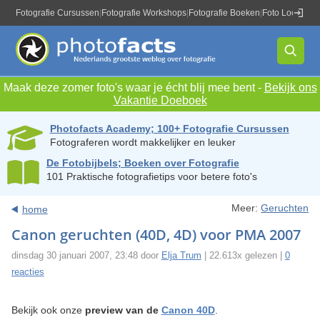
Fotografie Cursussen
|
Fotografie Workshops
|
Fotografie Boeken
|
Foto Locaties
|
Maak deze zomer foto's waar je écht blij mee bent -
Bekijk ons
Vakantie Doeboek
Photofacts Academy; 100+ Fotografie Cursussen
Fotograferen wordt makkelijker en leuker
De Fotobijbels; Boeken over Fotografie
101 Praktische fotografietips voor betere foto's
Meer:
Geruchten
home
Canon geruchten (40D, 4D) voor PMA 2007
dinsdag 30 januari 2007, 23:48 door
Elja Trum
| 22.613x gelezen |
0
reacties
Bekijk ook onze
preview van de
Canon 40D
.