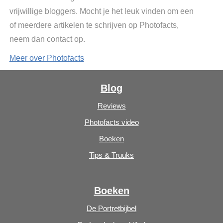
vrijwillige bloggers. Mocht je het leuk vinden om een
of meerdere artikelen te schrijven op Photofacts,
neem dan contact op.
Meer over Photofacts
Blog
Reviews
Photofacts video
Boeken
Tips & Truuks
Boeken
De Portretbijbel