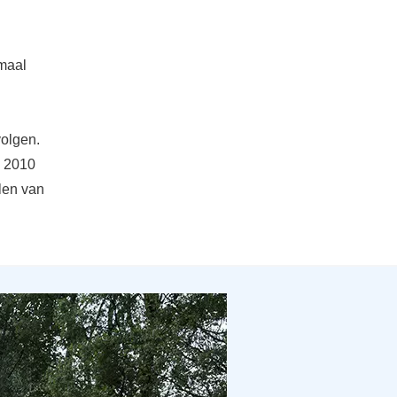
emaal
volgen.
n 2010
len van