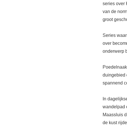
series over
van de norm,
groot geschu
Series waar
over becomme
onderwerp b
Poedelnaakt
duingebied 
spannend co
In dagelijks
wandelpad op
Maassluis d
de kust rijde