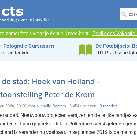
e zomer foto's waar je écht blij mee bent -
Bekijk ons Vakanti
+ Fotografie Cursussen
De Fotobijbels; B
ker en leuker
101 Praktische foto
 de stad: Hoek van Holland –
toonstelling Peter de Krom
ari 2020, 20:20 door
Michelle Peeters
| 5.454x gelezen |
3 reacties
erandert. Nieuwbouwprojecten verrijzen en de lelijke randjes v
orden schoon gepoetst. Ook in Rotterdams verst gelegen gem
lland is verandering voelbaar. In september 2019 is de metro 