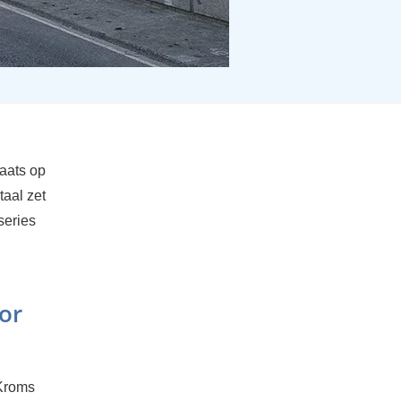
aats op
taal zet
series
or
 Kroms