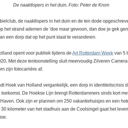
De naaktlopers in het duin. Foto: Peter de Krom
ielclub, de naaktlopers in het duin en de ten dode opgeschrev
 het strand ademen de 'doe maar gewoon, dan doe je gek gen
van een dorp dat op het punt staat te veranderen.
lland opent voor publiek tijdens de
Art Rotterdam Week
van 5 t
2020. Met deze tentoonstelling sluit meervoudig Zilveren Camer
m zijn fotocarrière af.
t Hoek van Holland vergankelijk, een dorp in identiteitscrisis 
 toekomst. De Hoekse Lijn brengt Rotterdammers sinds kort me
 Haven. Ook zijn er plannen om 250 vakantiehuisjes en een hotel
30 kilometer van het stadhuis aan de Coolsingel gaat het leven
toe.