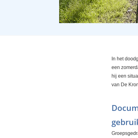
In het dood
een zomerda
hij een situ
van De Krom
Docume
gebrui
Groepsgedra