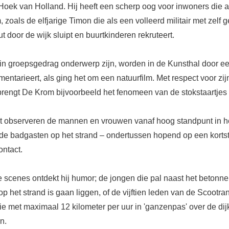
 Hoek van Holland. Hij heeft een scherp oog voor inwoners die a
 zoals de elfjarige Timon die als een volleerd militair met zelf 
t door de wijk sluipt en buurtkinderen rekruteert.
in groepsgedrag onderwerp zijn, worden in de Kunsthal door ee
ntarieert, als ging het om een natuurfilm. Met respect voor zij
rengt De Krom bijvoorbeeld het fenomeen van de stokstaartjes 
 observeren de mannen en vrouwen vanaf hoog standpunt in h
de badgasten op het strand – ondertussen hopend op een korts
ntact.
e scenes ontdekt hij humor; de jongen die pal naast het betonn
 het strand is gaan liggen, of de vijftien leden van de Scootra
ie met maximaal 12 kilometer per uur in 'ganzenpas' over de dij
n.