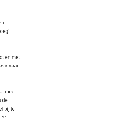
en
oeg'
ot en met
a-winnaar
dat mee
t de
 bij te
 er