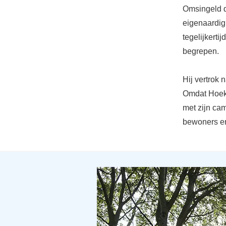
Omsingeld d
eigenaardig
tegelijkerti
begrepen.
Hij vertrok 
Omdat Hoek 
met zijn ca
bewoners en 