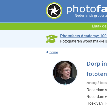
Maak dez
Photofacts Academy; 100
Fotograferen wordt makkelij
home
Dorp in
fototen
zondag 2 febru
Rotterdam v
Rotterdam w
Hoek van Ho