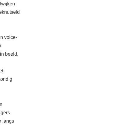
fwijken
geknutseld
n voice-
n
in beeld.
et
tondig
en
ngers
k langs