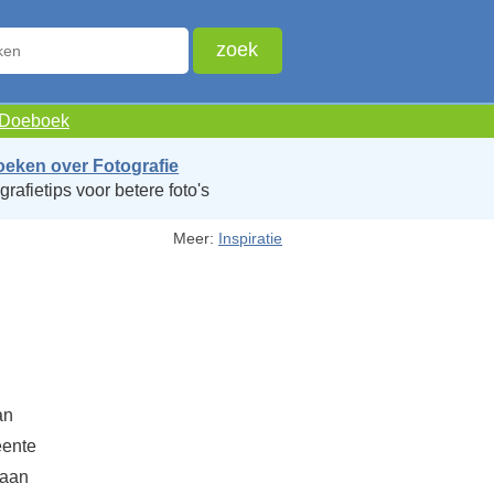
e Doeboek
oeken over Fotografie
grafietips voor betere foto's
Meer:
Inspiratie
an
eente
gaan