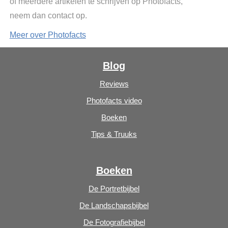
of meerdere artikelen te schrijven op Photofacts,
neem dan contact op.
Meer over Photofacts
Blog
Reviews
Photofacts video
Boeken
Tips & Truuks
Boeken
De Portretbijbel
De Landschapsbijbel
De Fotografiebijbel