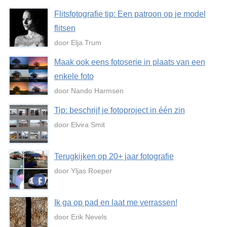
Flitsfotografie tip: Een patroon op je model
flitsen
door Elja Trum
Maak ook eens fotoserie in plaats van een
enkele foto
door Nando Harmsen
Tip: beschrijf je fotoproject in één zin
door Elvira Smit
Terugkijken op 20+ jaar fotografie
door Yljas Roeper
Ik ga op pad en laat me verrassen!
door Erik Nevels