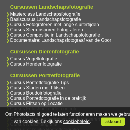
Cursussen Landschapsfotografie
Masterclass Landschapsfotografie
Basiscursus Landschapsfotografie
Cursus Fotograferen met lange sluitertijden
Cursus Sterrensporen Fotograferen
Cursus Compositie in Landschapsfotografie
Documentaire: Landschapsfotograaf van de Goor
Cursussen Dierenfotografie
Cursus Vogelfotografie
Cursus Hondenfotografie
Cursussen Portretfotografie
Cursus Portretfotografie Tips
Cursus Starten met Flitsen
Cursus Boudoirfotografie
Cursus Portretfotografie in de praktijk
Cursus Flitsen op Locatie
Cursus Fotoshoot onder controle
Cursus Verhalende Portretfotografie
Om Photofacts.nl goed te laten functioneren maken we gebru
Cursus Spontane portretten zonder poseren
van cookies. Bekijk ons
cookiebeleid
.
akkoord
Cursus Naaktfotografie
Cursus Zakelijke Portretfotografie