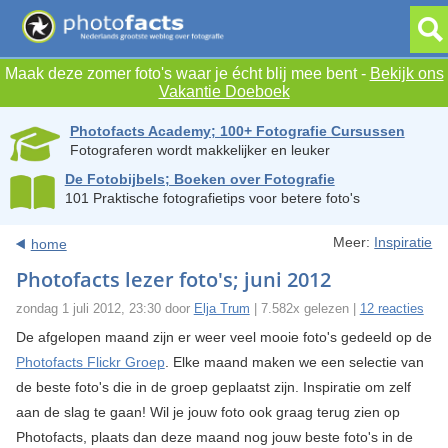
Maak deze zomer foto's waar je écht blij mee bent -
Bekijk ons
Vakantie Doeboek
Photofacts Academy; 100+ Fotografie Cursussen
Fotograferen wordt makkelijker en leuker
De Fotobijbels; Boeken over Fotografie
101 Praktische fotografietips voor betere foto's
Meer:
Inspiratie
home
Photofacts lezer foto's; juni 2012
zondag 1 juli 2012, 23:30 door
Elja Trum
| 7.582x gelezen |
12 reacties
De afgelopen maand zijn er weer veel mooie foto's gedeeld op de
Photofacts Flickr Groep
. Elke maand maken we een selectie van
de beste foto's die in de groep geplaatst zijn. Inspiratie om zelf
aan de slag te gaan! Wil je jouw foto ook graag terug zien op
Photofacts, plaats dan deze maand nog jouw beste foto's in de