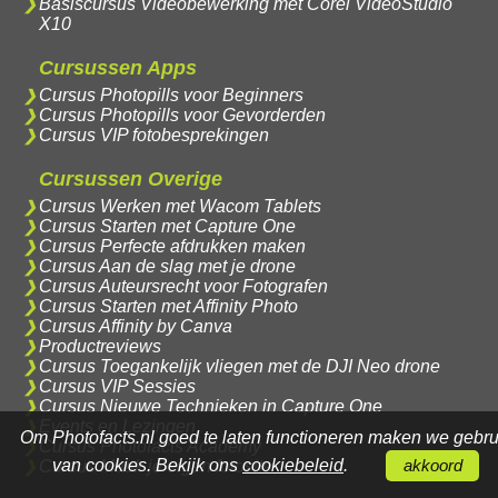
Basiscursus Videobewerking met Corel VideoStudio
X10
Cursussen Apps
Cursus Photopills voor Beginners
Cursus Photopills voor Gevorderden
Cursus VIP fotobesprekingen
Cursussen Overige
Cursus Werken met Wacom Tablets
Cursus Starten met Capture One
Cursus Perfecte afdrukken maken
Cursus Aan de slag met je drone
Cursus Auteursrecht voor Fotografen
Cursus Starten met Affinity Photo
Cursus Affinity by Canva
Productreviews
Cursus Toegankelijk vliegen met de DJI Neo drone
Cursus VIP Sessies
Cursus Nieuwe Technieken in Capture One
Events en Lezingen
Om Photofacts.nl goed te laten functioneren maken we gebru
Cursus Photofacts Academy
van cookies. Bekijk ons
cookiebeleid
.
Cursus Maak je eigen fotosite
akkoord