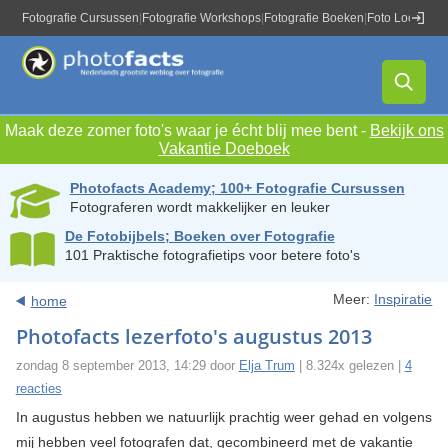
Fotografie Cursussen
|
Fotografie Workshops
|
Fotografie Boeken
|
Foto Locaties
|
Maak deze zomer foto's waar je écht blij mee bent -
Bekijk ons
Vakantie Doeboek
Photofacts Academy; 100+ Fotografie Cursussen
Fotograferen wordt makkelijker en leuker
De Fotobijbels; Boeken over Fotografie
101 Praktische fotografietips voor betere foto's
Meer:
Inspiratie
home
Photofacts lezerfoto's augustus 2013
zondag 8 september 2013, 14:29 door
Elja Trum
| 8.324x gelezen |
4
reacties
In augustus hebben we natuurlijk prachtig weer gehad en volgens
mij hebben veel fotografen dat, gecombineerd met de vakantie