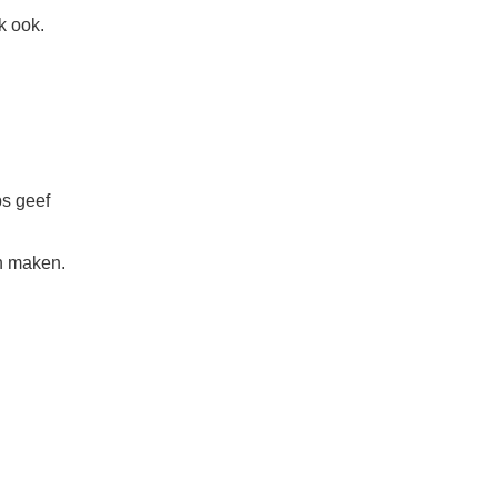
k ook.
ps geef
an maken.