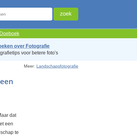
e Doeboek
oeken over Fotografie
grafietips voor betere foto's
Meer:
Landschapsfotografie
 een
Maar dat
et een
dschap te