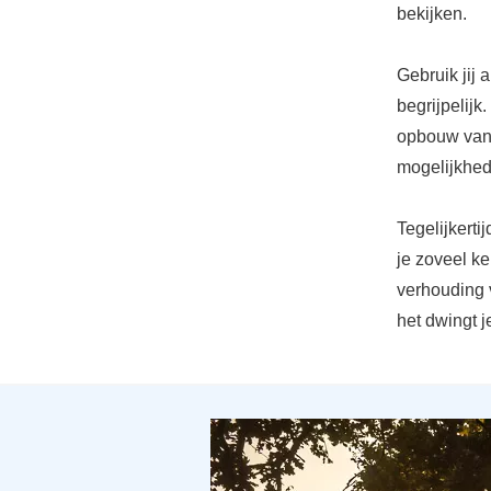
bekijken.
Gebruik jij 
begrijpelijk
opbouw van 
mogelijkhede
Tegelijkerti
je zoveel ke
verhouding 
het dwingt j