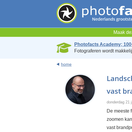
Maak dez
Photofacts Academy; 100
Fotograferen wordt makkelij
home
Landsch
vast b
donderdag 21 j
De meeste f
zoomen kan 
vast brandp