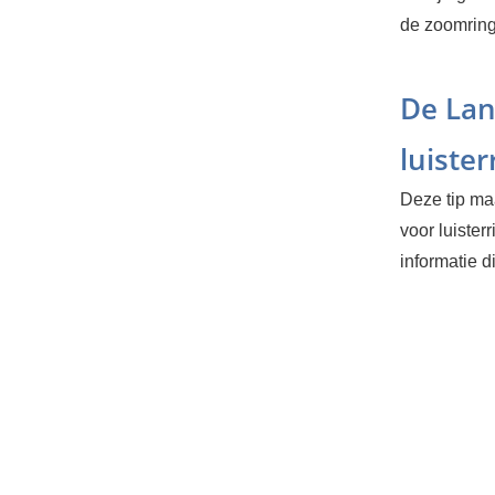
de zoomring
De Lan
luister
Deze tip maa
voor luisterr
informatie d