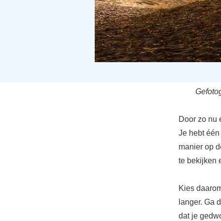
Gefotog
Door zo nu e
Je hebt één 
manier op d
te bekijken 
Kies daarom
langer. Ga d
dat je gedw