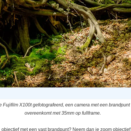
e Fujifilm X100t gefotografeerd, een camera met een brandpunt
overeenkomt met 35mm op fullframe.
 objectief met een vast brandpunt? Neem dan je zoom objectief