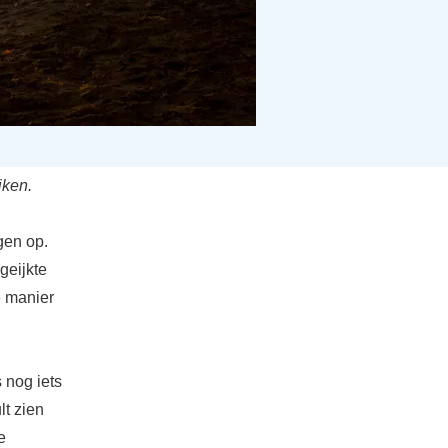
jken.
gen op.
geijkte
e manier
 nog iets
lt zien
e