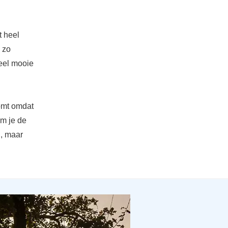
t heel
 zo
eel mooie
komt omdat
om je de
n, maar