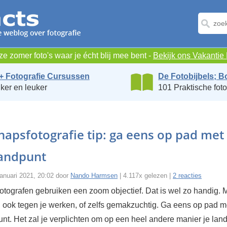
e zomer foto's waar je écht blij mee bent -
Bekijk ons Vakanti
+ Fotografie Cursussen
De Fotobijbels; B
ker en leuker
101 Praktische foto
apsfotografie tip: ga eens op pad met
randpunt
anuari 2021, 20:02 door
Nando Harmsen
| 4.117x gelezen |
2 reacties
otografen gebruiken een zoom objectief. Dat is wel zo handig. 
ook tegen je werken, of zelfs gemakzuchtig. Ga eens op pad m
unt. Het zal je verplichten om op een heel andere manier je lan