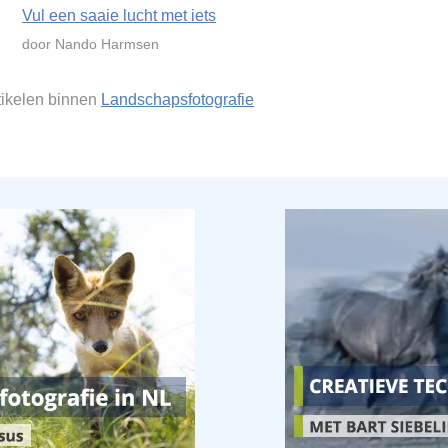
Vul een saaie lucht met iets
door Nando Harmsen
rtikelen binnen
Landschapsfotografie