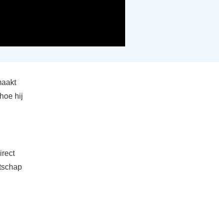
maakt
hoe hij
irect
atschap