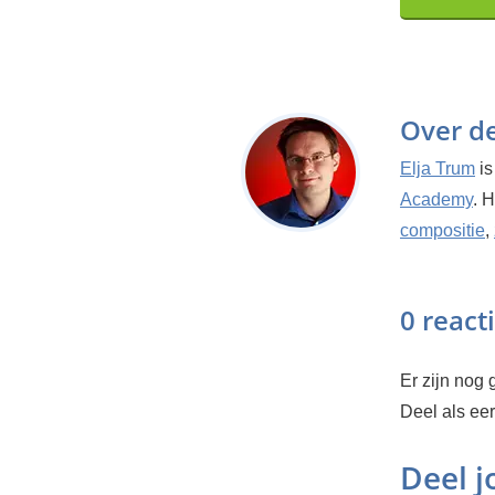
Over d
Elja Trum
is
Academy
. 
compositie
,
0 react
Er zijn nog g
Deel als ee
Deel 