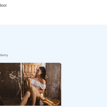
door
cademy