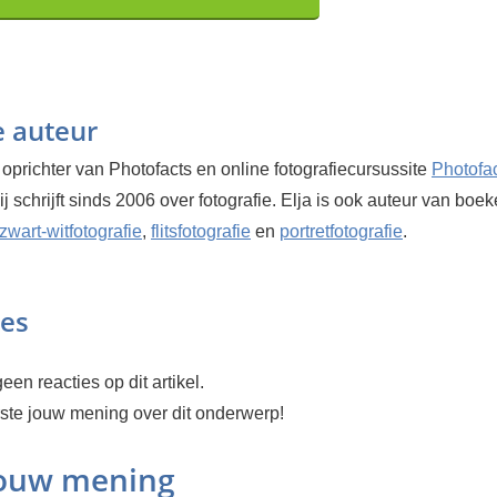
e auteur
 oprichter van Photofacts en online fotografiecursussite
Photofa
Hij schrijft sinds 2006 over fotografie. Elja is ook auteur van boe
zwart-witfotografie
,
flitsfotografie
en
portretfotografie
.
ies
een reacties op dit artikel.
rste jouw mening over dit onderwerp!
jouw mening