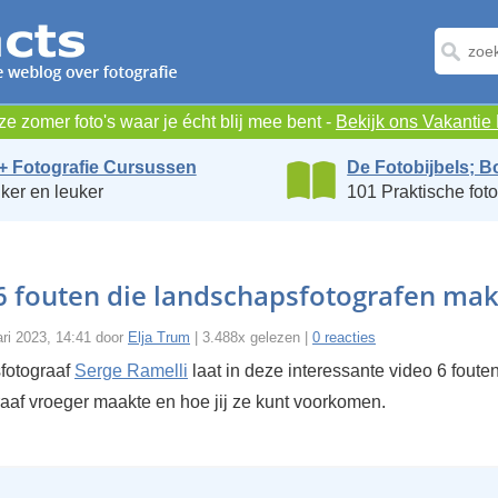
e zomer foto's waar je écht blij mee bent -
Bekijk ons Vakanti
+ Fotografie Cursussen
De Fotobijbels; B
ker en leuker
101 Praktische foto
6 fouten die landschapsfotografen ma
uari 2023, 14:41 door
Elja Trum
| 3.488x gelezen |
0 reacties
fotograaf
Serge Ramelli
laat in deze interessante video 6 fouten
graaf vroeger maakte en hoe jij ze kunt voorkomen.