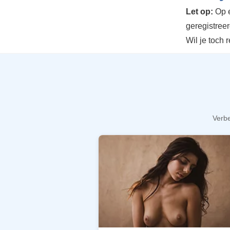
Let op:
Op e
geregistree
Wil je toch 
Verbe