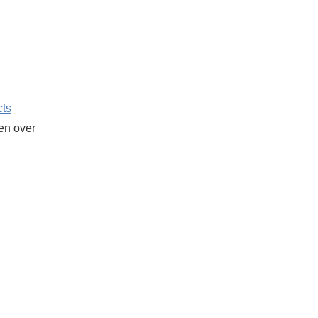
cts
ken over