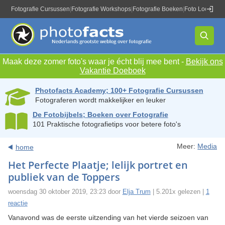
Fotografie Cursussen
|
Fotografie Workshops
|
Fotografie Boeken
|
Foto Locaties
|
Maak deze zomer foto's waar je écht blij mee bent -
Bekijk ons
Vakantie Doeboek
Photofacts Academy; 100+ Fotografie Cursussen
Fotograferen wordt makkelijker en leuker
De Fotobijbels; Boeken over Fotografie
101 Praktische fotografietips voor betere foto's
Meer:
Media
home
Het Perfecte Plaatje; lelijk portret en
publiek van de Toppers
woensdag 30 oktober 2019, 23:23 door
Elja Trum
| 5.201x gelezen |
1
reactie
Vanavond was de eerste uitzending van het vierde seizoen van