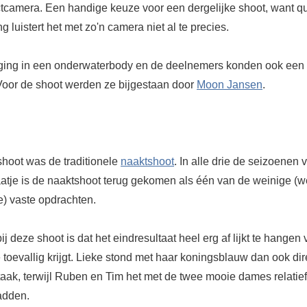
camera. Een handige keuze voor een dergelijke shoot, want q
ng luistert het met zo'n camera niet al te precies.
ing in een onderwaterbody en de deelnemers konden ook een fl
Voor de shoot werden ze bijgestaan door
Moon Jansen
.
hoot was de traditionele
naaktshoot
. In alle drie de seizoenen 
aatje is de naaktshoot terug gekomen als één van de weinige (we
e) vaste opdrachten.
bij deze shoot is dat het eindresultaat heel erg af lijkt te hangen
 toevallig krijgt. Lieke stond met haar koningsblauw dan ook dir
taak, terwijl Ruben en Tim het met de twee mooie dames relatief
adden.