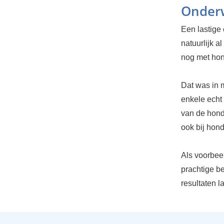
Onder
Een lastige
natuurlijk a
nog met hon
Dat was in m
enkele echt 
van de honde
ook bij hond
Als voorbee
prachtige b
resultaten l