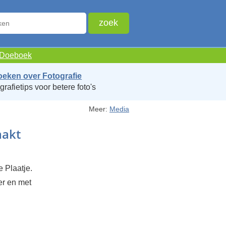
e Doeboek
oeken over Fotografie
grafietips voor betere foto's
Meer:
Media
aakt
 Plaatje.
er en met