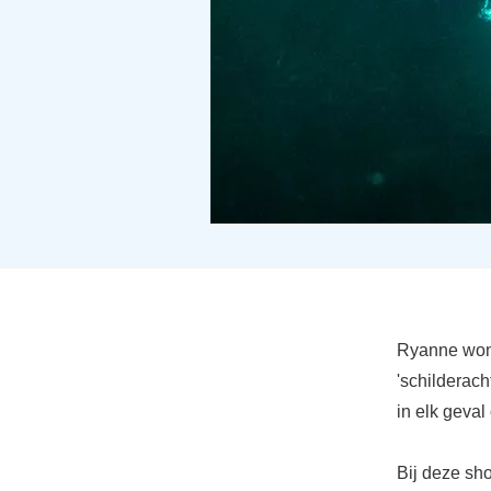
Ryanne won 
'schilderach
in elk geval
Bij deze sh