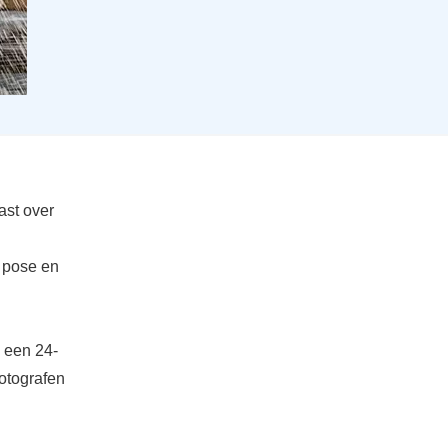
ast over
e pose en
 een 24-
fotografen