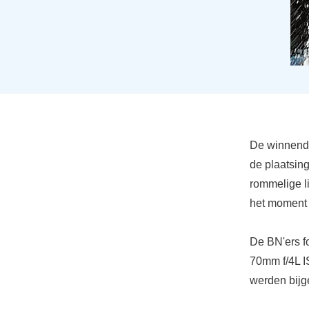
De winnende
de plaatsin
rommelige li
het moment 
De BN'ers f
70mm f/4L IS
werden bijg