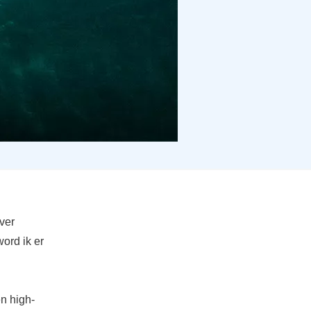
ver
word ik er
n high-