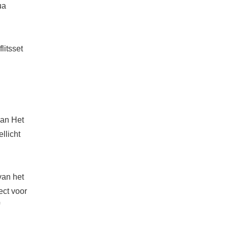
ua
itsset
van Het
llicht
 van het
ect voor