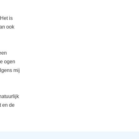
Het is
dan ook
geen
 de ogen
olgens mij
atuurlijk
t en de