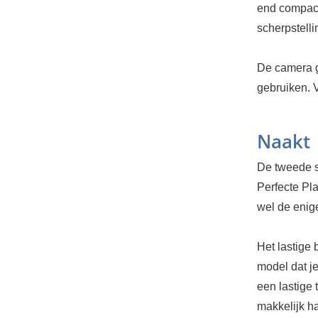
end compact
scherpstelli
De camera g
gebruiken. 
Naakt
De tweede s
Perfecte Pl
wel de enig
Het lastige 
model dat je
een lastige 
makkelijk h