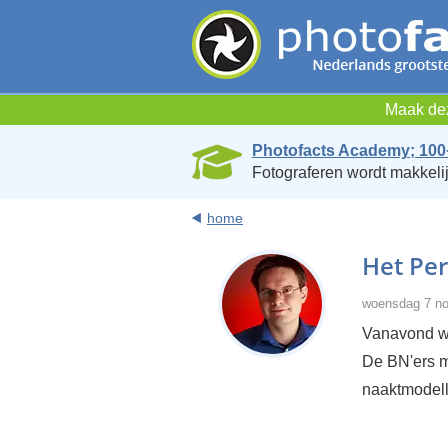
Maak dez
Photofacts Academy; 100
Fotograferen wordt makkelij
home
Het Per
woensdag 7 no
Vanavond wa
De BN'ers m
naaktmodell