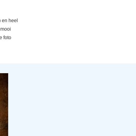
) en heel
n mooi
 foto