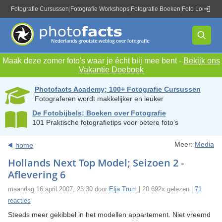
Fotografie Cursussen
|
Fotografie Workshops
|
Fotografie Boeken
|
Foto Locaties
|
Maak deze zomer foto's waar je écht blij mee bent -
Bekijk ons
Vakantie Doeboek
Photofacts Academy; 100+ Fotografie Cursussen
Fotograferen wordt makkelijker en leuker
De Fotobijbels; Boeken over Fotografie
101 Praktische fotografietips voor betere foto's
Meer:
Media
home
Hollands Next Top Model; Seizoen 2 -
Aflevering 6
maandag 16 april 2007, 23:30 door
Elja Trum
| 20.692x gelezen |
71
reacties
Steeds meer gekibbel in het modellen appartement. Niet vreemd