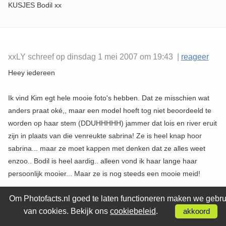
KUSJES Bodil xx
xxLY schreef op dinsdag 1 mei 2007 om 19:43 |
reageer
Heey iedereen
Ik vind Kim egt hele mooie foto's hebben. Dat ze misschien wat
anders praat oké,, maar een model hoeft tog niet beoordeeld te
worden op haar stem (DDUHHHHH) jammer dat lois en river eruit
zijn in plaats van die venreukte sabrina! Ze is heel knap hoor
sabrina... maar ze moet kappen met denken dat ze alles weet
enzoo.. Bodil is heel aardig.. alleen vond ik haar lange haar
persoonlijk mooier... Maar ze is nog steeds een mooie meid!
Om Photofacts.nl goed te laten functioneren maken we gebru
xxxLY
van cookies. Bekijk ons
cookiebeleid
.
akkoord