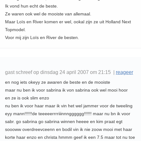
Ik vond hun echt de beste.
Ze waren ook wel de mooiste van allemaal.
Maar Loïs en River komen er wel, ookal zijn ze uit Holland Next
Topmodel.
Voor mij zijn Loïs en River de besten.
gast schreef op dinsdag 24 april 2007 om 21:15 |
reageer
en nog iets okeyy ze awaren de beste en de mooiste
maar nu ben ik voor sabrina ik von sabrina ook wel mooi hoor
en ze is ook slim enzo
nu ben ik voor haar maar ik vin het wel jammer voor de tweeling
eyy mann!!!!!!de teeeeerrrriiinnngggggg!!!!!! maar nu bn ik voor
sabr. go sabrina go sabrina winnen heeee en kim praat egt
soooww overdreevceenn en bodil vin ik nie zoow mooi met haar
korte haar enzo en christa hmmm geef ik een 7.5 maar tot nu toe