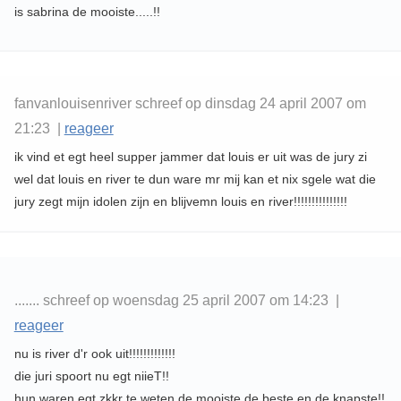
is sabrina de mooiste.....!!
fanvanlouisenriver schreef op dinsdag 24 april 2007 om
21:23 |
reageer
ik vind et egt heel supper jammer dat louis er uit was de jury zi
wel dat louis en river te dun ware mr mij kan et nix sgele wat die
jury zegt mijn idolen zijn en blijvemn louis en river!!!!!!!!!!!!!!!
....... schreef op woensdag 25 april 2007 om 14:23 |
reageer
nu is river d'r ook uit!!!!!!!!!!!!!
die juri spoort nu egt niieT!!
hun waren egt zkkr te weten de mooiste de beste en de knapste!!