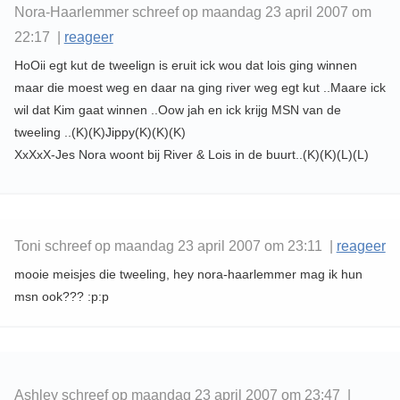
Nora-Haarlemmer schreef op maandag 23 april 2007 om
22:17 |
reageer
HoOii egt kut de tweelign is eruit ick wou dat lois ging winnen
maar die moest weg en daar na ging river weg egt kut ..Maare ick
wil dat Kim gaat winnen ..Oow jah en ick krijg MSN van de
tweeling ..(K)(K)Jippy(K)(K)(K)
XxXxX-Jes Nora woont bij River & Lois in de buurt..(K)(K)(L)(L)
Toni schreef op maandag 23 april 2007 om 23:11 |
reageer
mooie meisjes die tweeling, hey nora-haarlemmer mag ik hun
msn ook??? :p:p
Ashley schreef op maandag 23 april 2007 om 23:47 |