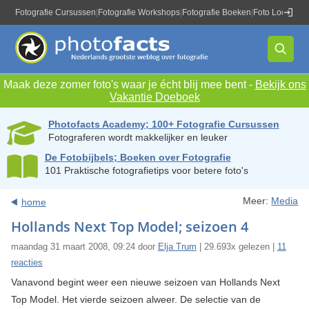
Fotografie Cursussen
|
Fotografie Workshops
|
Fotografie Boeken
|
Foto Locaties
|
Maak deze zomer foto's waar je écht blij mee bent -
Bekijk ons
Vakantie Doeboek
Photofacts Academy; 100+ Fotografie Cursussen
Fotograferen wordt makkelijker en leuker
De Fotobijbels; Boeken over Fotografie
101 Praktische fotografietips voor betere foto's
Meer:
Media
home
Hollands Next Top Model; seizoen 4
maandag 31 maart 2008, 09:24 door
Elja Trum
| 29.693x gelezen |
11
reacties
Vanavond begint weer een nieuwe seizoen van Hollands Next
Top Model. Het vierde seizoen alweer. De selectie van de