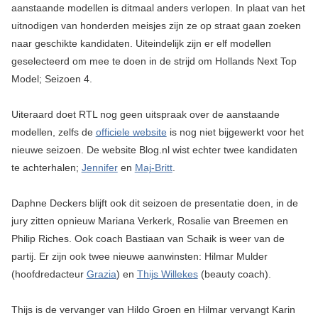
aanstaande modellen is ditmaal anders verlopen. In plaat van het
uitnodigen van honderden meisjes zijn ze op straat gaan zoeken
naar geschikte kandidaten. Uiteindelijk zijn er elf modellen
geselecteerd om mee te doen in de strijd om Hollands Next Top
Model; Seizoen 4.
Uiteraard doet RTL nog geen uitspraak over de aanstaande
modellen, zelfs de
officiele website
is nog niet bijgewerkt voor het
nieuwe seizoen. De website Blog.nl wist echter twee kandidaten
te achterhalen;
Jennifer
en
Maj-Britt
.
Daphne Deckers blijft ook dit seizoen de presentatie doen, in de
jury zitten opnieuw Mariana Verkerk, Rosalie van Breemen en
Philip Riches. Ook coach Bastiaan van Schaik is weer van de
partij. Er zijn ook twee nieuwe aanwinsten: Hilmar Mulder
(hoofdredacteur
Grazia
) en
Thijs Willekes
(beauty coach).
Thijs is de vervanger van Hildo Groen en Hilmar vervangt Karin