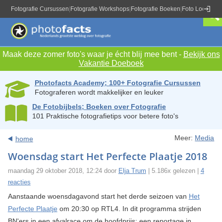
Fotografie Cursussen
|
Fotografie Workshops
|
Fotografie Boeken
|
Foto Locaties
|
Maak deze zomer foto's waar je écht blij mee bent -
Bekijk ons
Vakantie Doeboek
Photofacts Academy; 100+ Fotografie Cursussen
Fotograferen wordt makkelijker en leuker
De Fotobijbels; Boeken over Fotografie
101 Praktische fotografietips voor betere foto's
Meer:
Media
home
Woensdag start Het Perfecte Plaatje 2018
maandag 29 oktober 2018, 12:24 door
Elja Trum
| 5.186x gelezen |
4
reacties
Aanstaande woensdagavond start het derde seizoen van
Het
Perfecte Plaatje
om 20:30 op RTL4. In dit programma strijden
BN'ers in een afvalrace om de hoofdprijs: een reportage in