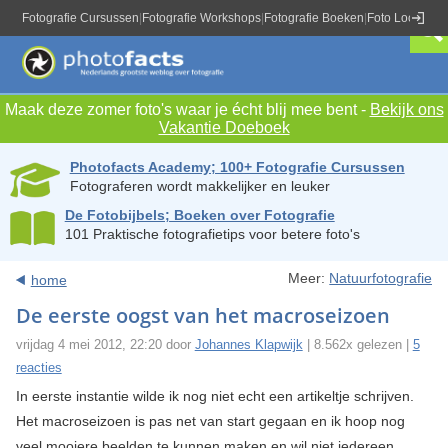
Fotografie Cursussen
|
Fotografie Workshops
|
Fotografie Boeken
|
Foto Locaties
|
Maak deze zomer foto's waar je écht blij mee bent -
Bekijk ons
Vakantie Doeboek
Photofacts Academy; 100+ Fotografie Cursussen
Fotograferen wordt makkelijker en leuker
De Fotobijbels; Boeken over Fotografie
101 Praktische fotografietips voor betere foto's
Meer:
Natuurfotografie
home
De eerste oogst van het macroseizoen
vrijdag 4 mei 2012, 22:20 door
Johannes Klapwijk
| 8.562x gelezen |
5
reacties
In eerste instantie wilde ik nog niet echt een artikeltje schrijven.
Het macroseizoen is pas net van start gegaan en ik hoop nog
veel mooiere beelden te kunnen maken en wil niet iedereen