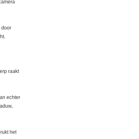
 camera
 door
ht.
erp raakt
kan echter
haduw,
rukt het