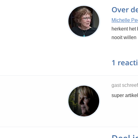
Over d
Michelle Pe
herkent het 
nooit willen
1 react
gast schree
super artike