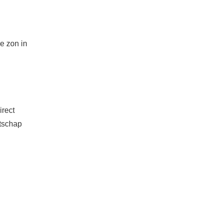
e zon in
irect
atschap