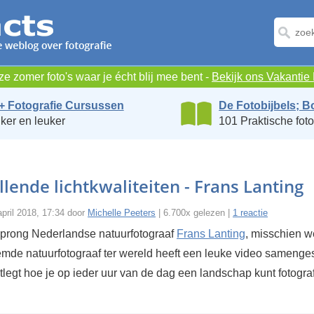
e zomer foto's waar je écht blij mee bent -
Bekijk ons Vakanti
+ Fotografie Cursussen
De Fotobijbels; B
ker en leuker
101 Praktische foto
llende lichtkwaliteiten - Frans Lanting
pril 2018, 17:34 door
Michelle Peeters
| 6.700x gelezen |
1 reactie
prong Nederlandse natuurfotograaf
Frans Lanting
, misschien w
mde natuurfotograaf ter wereld heeft een leuke video samenge
itlegt hoe je op ieder uur van de dag een landschap kunt fotogra