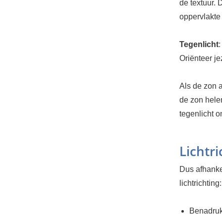
de textuur. 
oppervlakte
Tegenlicht
:
Oriënteer jez
Als de zon a
de zon helem
tegenlicht 
Lichtri
Dus afhankel
lichtrichting:
Benadru