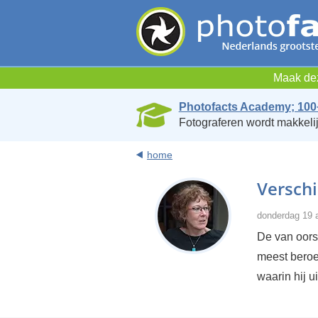
Maak dez
Photofacts Academy; 100
Fotograferen wordt makkelij
home
Verschi
donderdag 19 a
De van oors
meest beroe
waarin hij u