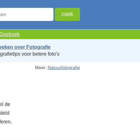
e Doeboek
oeken over Fotografie
grafietips voor betere foto's
Meer:
Natuurfotografie
el de
steld
feren.