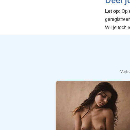
Deel 
Let op:
Op e
geregistree
Wil je toch 
Verbe