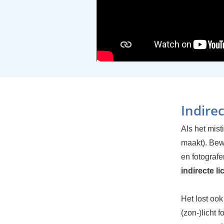
Indirec
Als het misti
maakt). Bewo
en fotografe
indirecte li
Het lost ook
(zon-)licht 