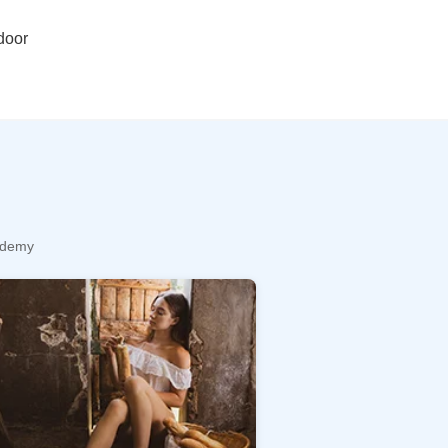
door
cademy