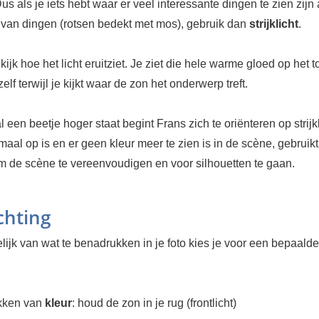
Dus als je iets hebt waar er veel interessante dingen te zien zijn
 van dingen (rotsen bedekt met mos), gebruik dan
strijklicht
.
 kijk hoe het licht eruitziet. Je ziet die hele warme gloed op het t
elf terwijl je kijkt waar de zon het onderwerp treft.
l een beetje hoger staat begint Frans zich te oriënteren op strijkl
aal op is en er geen kleur meer te zien is in de scène, gebruikt
om de scène te vereenvoudigen en voor silhouetten te gaan.
chting
ijk van wat te benadrukken in je foto kies je voor een bepaalde
kken van
kleur
: houd de zon in je rug (frontlicht)