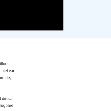
iffuus
 niet van
preide,
 direct
brugbare