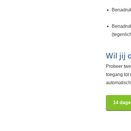
Benadru
Benadru
(tegenlich
Wil jij
Probeer twee
toegang tot
automatisch.
14 dage