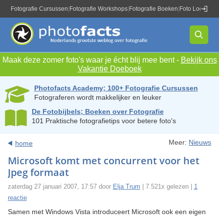
Fotografie Cursussen
|
Fotografie Workshops
|
Fotografie Boeken
|
Foto Locaties
|
Maak deze zomer foto's waar je écht blij mee bent -
Bekijk ons
Vakantie Doeboek
Photofacts Academy; 100+ Fotografie Cursussen
Fotograferen wordt makkelijker en leuker
De Fotobijbels; Boeken over Fotografie
101 Praktische fotografietips voor betere foto's
Meer:
Nieuws
home
Microsoft komt met concurrent voor het
Jpeg formaat
zaterdag 27 januari 2007, 17:57 door
Elja Trum
| 7.521x gelezen |
1
reactie
Samen met Windows Vista introduceert Microsoft ook een eigen