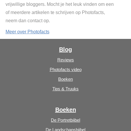
vrijwillige bloggers. Mocht je het leuk vinden om een
of meerdere artikelen te schrijven op Photofacts,
neem dan contact op.
Meer over Photofacts
Blog
Reviews
Photofacts video
Boeken
Tips & Truuks
Boeken
De Portretbijbel
De Landschapsbijbel