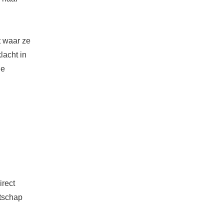
t waar ze
lacht in
De
irect
atschap