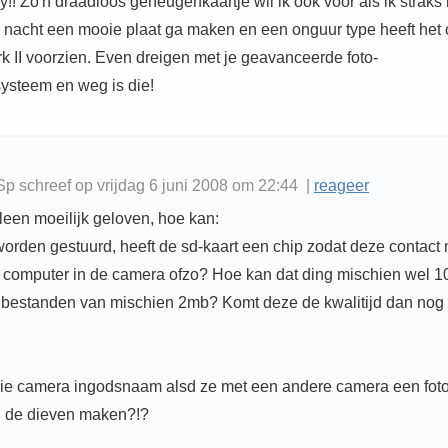
!! Zo'n draadloos geheugenkaartje wil ik ook voor als ik straks 
e nacht een mooie plaat ga maken en een onguur type heeft het 
k II voorzien. Even dreigen met je geavanceerde foto-
ysteem en weg is die!
p schreef op vrijdag 6 juni 2008 om 22:44 |
reageer
lleen moeilijk geloven, hoe kan:
worden gestuurd, heeft de sd-kaart een chip zodat deze contact
i computer in de camera ofzo? Hoe kan dat ding mischien wel 
bestanden van mischien 2mb? Komt deze de kwalitijd dan nog 
ie camera ingodsnaam alsd ze met een andere camera een fot
n de dieven maken?!?