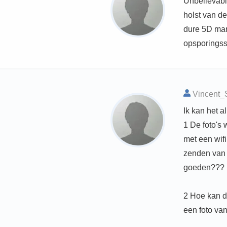
Unbelievably
holst van d
dure 5D mar
opsporingss
Vincent_S
Ik kan het a
1 De foto's 
met een wif
zenden van 
goeden???
2 Hoe kan d
een foto va