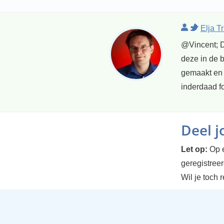
Elja T
@Vincent; D
deze in de 
gemaakt en 
inderdaad fo
Deel 
Let op:
Op e
geregistree
Wil je toch 