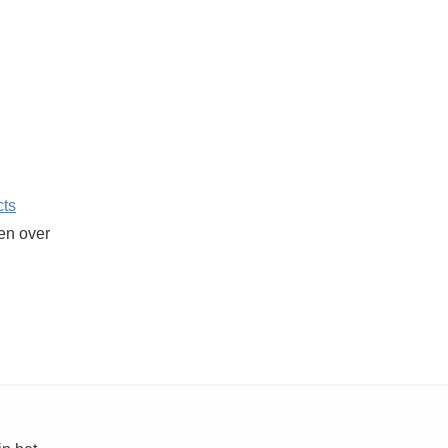
cts
ken over