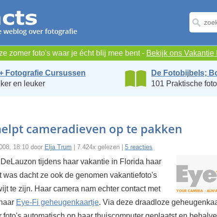
e zomer foto's waar je écht blij mee bent -
Bekijk ons Vakanti
+ Fotografie Cursussen
De Fotobijbels; B
ker en leuker
101 Praktische foto
helpt cameradieven op te pakken
 2008, 18:10 door
Elja Trum
| 7.424x gelezen |
5 reacties
 DeLauzon tijdens haar vakantie in Florida haar
t was dacht ze ook de genomen vakantiefoto's
ijt te zijn. Haar camera nam echter contact met
 haar
Eye-Fi geheugenkaartje
. Via deze draadloze geheugenkaa
 foto's automatisch op haar thuiscomputer geplaatst en behalve