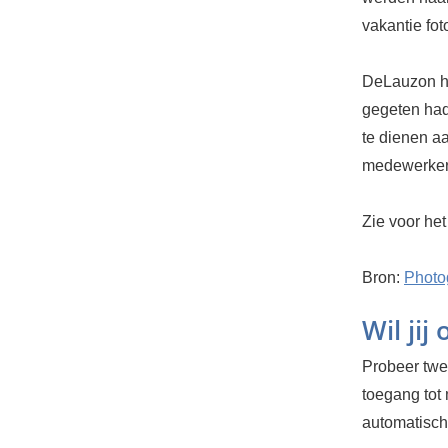
vakantie fo
DeLauzon he
gegeten had
te dienen a
medewerkers
Zie voor he
Bron:
Phot
Wil jij
Probeer twee
toegang tot
automatisch.