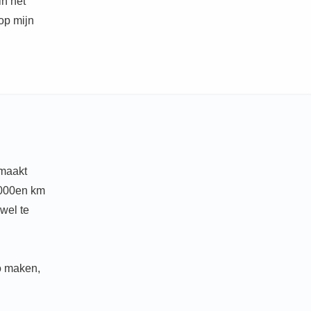
in het
op mijn
 maakt
1000en km
wel te
o maken,