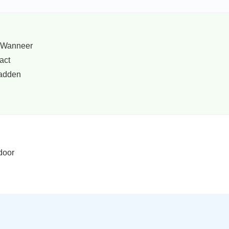
. Wanneer
act
hadden
door