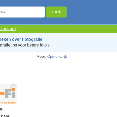
e Doeboek
oeken over Fotografie
grafietips voor betere foto's
Meer:
Opmerkelijk
rt
 haar