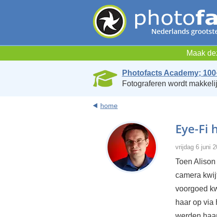
Maak dez
Photofacts Academy; 100
Fotograferen wordt makkelij
home
Eye-Fi 
vrijdag 6 juni
Toen Alison
camera kwij
voorgoed kw
haar op via
werden haar