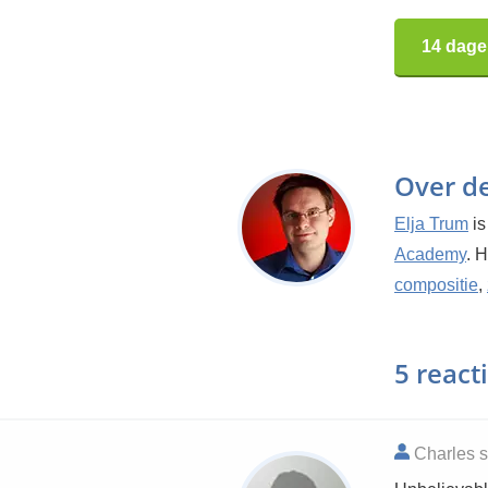
14 dage
Over d
Elja Trum
is
Academy
. 
compositie
,
5 react
Charles s