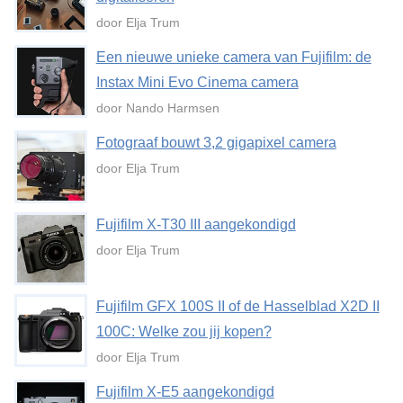
door Elja Trum
Een nieuwe unieke camera van Fujifilm: de
Instax Mini Evo Cinema camera
door Nando Harmsen
Fotograaf bouwt 3,2 gigapixel camera
door Elja Trum
Fujifilm X-T30 III aangekondigd
door Elja Trum
Fujifilm GFX 100S II of de Hasselblad X2D II
100C: Welke zou jij kopen?
door Elja Trum
Fujifilm X-E5 aangekondigd