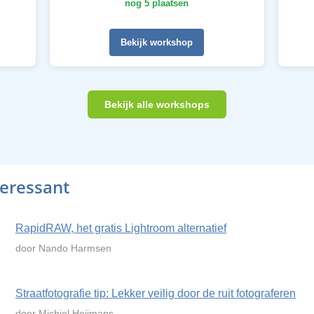
nog 5 plaatsen
Bekijk workshop
Bekijk alle workshops
teressant
RapidRAW, het gratis Lightroom alternatief
door Nando Harmsen
Straatfotografie tip: Lekker veilig door de ruit fotograferen
door Michiel Heijmans