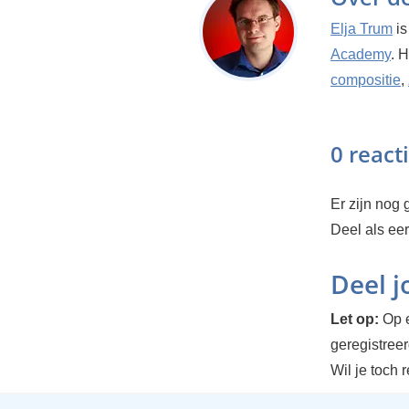
Elja Trum
is
Academy
. 
compositie
,
0 react
Er zijn nog g
Deel als ee
Deel 
Let op:
Op e
geregistree
Wil je toch 