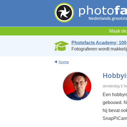
Maak dez
Photofacts Academy; 100
Fotograferen wordt makkelij
home
Hobbyi
donderdag 6 fe
Een hobbyis
gebouwd. Ni
hij bevat o
SnapPiCam 