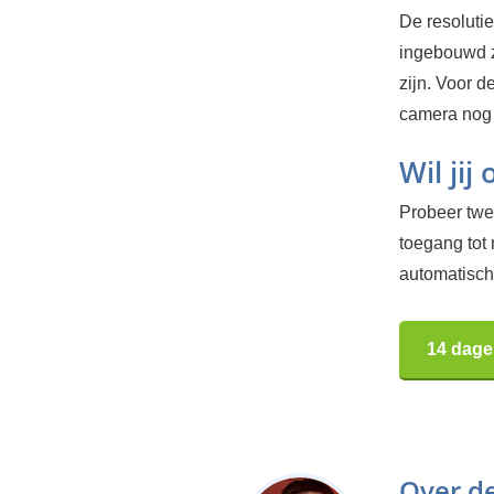
De resolutie
ingebouwd z
zijn. Voor 
camera nog 
Wil jij
Probeer twee
toegang tot
automatisch.
14 dage
Over d