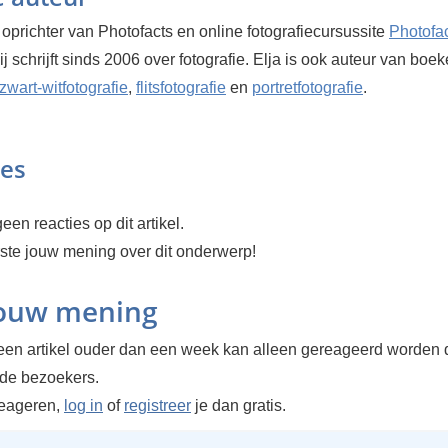
 oprichter van Photofacts en online fotografiecursussite
Photofa
Hij schrijft sinds 2006 over fotografie. Elja is ook auteur van boe
zwart-witfotografie
,
flitsfotografie
en
portretfotografie
.
ies
een reacties op dit artikel.
rste jouw mening over dit onderwerp!
jouw mening
en artikel ouder dan een week kan alleen gereageerd worden 
rde bezoekers.
reageren,
log in
of
registreer
je dan gratis.