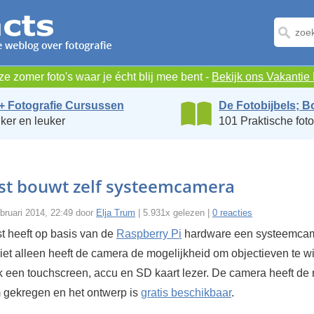
e zomer foto's waar je écht blij mee bent -
Bekijk ons Vakanti
+ Fotografie Cursussen
De Fotobijbels; B
ker en leuker
101 Praktische foto
st bouwt zelf systeemcamera
bruari 2014, 22:49 door
Elja Trum
| 5.931x gelezen |
0 reacties
t heeft op basis van de
Raspberry Pi
hardware een systeemca
et alleen heeft de camera de mogelijkheid om objectieven te w
ok een touchscreen, accu en SD kaart lezer. De camera heeft d
gekregen en het ontwerp is
gratis beschikbaar
.