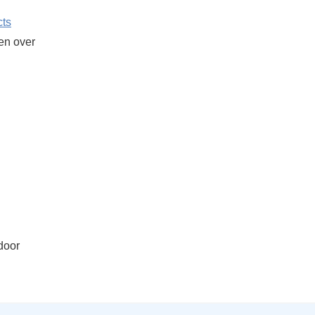
cts
ken over
door