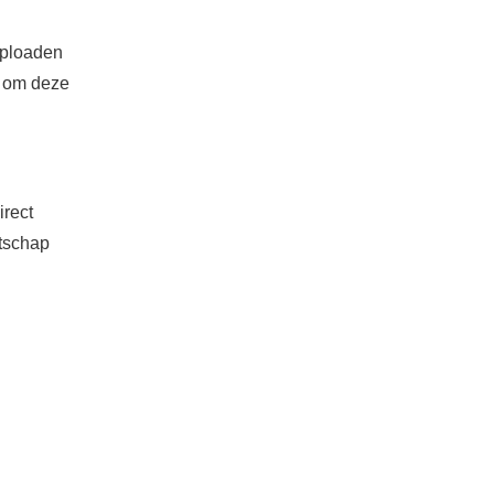
uploaden
g om deze
irect
atschap