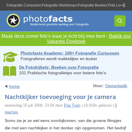
Fotografie Cursussen
|
Fotografie Workshops
|
Fotografie Boeken
|
Foto Locaties
|
Maak deze zomer foto's waar je écht blij mee bent -
Bekijk ons
Vakantie Doeboek
Photofacts Academy; 100+ Fotografie Cursussen
Fotograferen wordt makkelijker en leuker
De Fotobijbels; Boeken over Fotografie
101 Praktische fotografietips voor betere foto's
Meer:
Opmerkelijk
home
Nachtkijker toevoeging voor je camera
woensdag 15 juli 2009, 23:59 door
Elja Trum
| 10.919x gelezen |
5
reacties
Soms zie je ze wel eens voorbijkomen, van die groene filmpjes
die met een nachtkijker in het donker zijn opgenomen. Het bedrijf