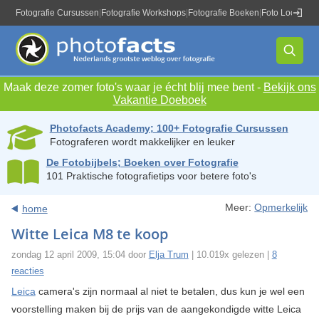
Fotografie Cursussen
|
Fotografie Workshops
|
Fotografie Boeken
|
Foto Locaties
|
Maak deze zomer foto's waar je écht blij mee bent -
Bekijk ons
Vakantie Doeboek
Photofacts Academy; 100+ Fotografie Cursussen
Fotograferen wordt makkelijker en leuker
De Fotobijbels; Boeken over Fotografie
101 Praktische fotografietips voor betere foto's
Meer:
Opmerkelijk
home
Witte Leica M8 te koop
zondag 12 april 2009, 15:04 door
Elja Trum
| 10.019x gelezen |
8
reacties
Leica
camera's zijn normaal al niet te betalen, dus kun je wel een
voorstelling maken bij de prijs van de aangekondigde witte Leica