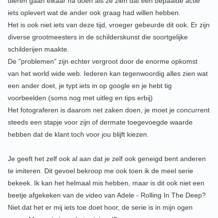
dieren gaan elkaar na doen als ze zien dat een bepaalde actie
iets oplevert wat de ander ook graag had willen hebben.
Het is ook niet iets van deze tijd, vroeger gebeurde dit ook. Er zijn
diverse grootmeesters in de schilderskunst die soortgelijke
schilderijen maakte.
De "problemen" zijn echter vergroot door de enorme opkomst
van het world wide web. Iederen kan tegenwoordig alles zien wat
een ander doet, je typt iets in op google en je hebt tig
voorbeelden (soms nog met uitleg en tips erbij)
Het fotograferen is daarom net zaken doen, je moet je concurrent
steeds een stapje voor zijn of dermate toegevoegde waarde
hebben dat de klant toch voor jou blijft kiezen.
Je geeft het zelf ook al aan dat je zelf ook geneigd bent anderen
te imiteren. Dit gevoel bekroop me ook toen ik de meel serie
bekeek. Ik kan het helmaal mis hebben, maar is dit ook niet een
beetje afgekeken van de video van Adele - Rolling In The Deep?
Niet dat het er mij iets toe doet hoor, de serie is in mijn ogen