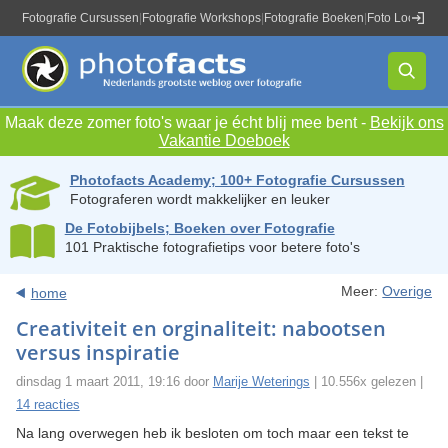
Fotografie Cursussen
|
Fotografie Workshops
|
Fotografie Boeken
|
Foto Locaties
|
Maak deze zomer foto's waar je écht blij mee bent -
Bekijk ons
Vakantie Doeboek
Photofacts Academy; 100+ Fotografie Cursussen
Fotograferen wordt makkelijker en leuker
De Fotobijbels; Boeken over Fotografie
101 Praktische fotografietips voor betere foto's
Meer:
Overige
home
Creativiteit en orginaliteit: nabootsen
versus inspiratie
dinsdag 1 maart 2011, 19:16 door
Marije Weterings
| 10.556x gelezen |
14 reacties
Na lang overwegen heb ik besloten om toch maar een tekst te