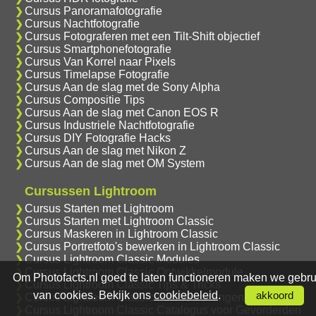
Cursus Panoramafotografie
Cursus Nachtfotografie
Cursus Fotograferen met een Tilt-Shift objectief
Cursus Smartphonefotografie
Cursus Van Korrel naar Pixels
Cursus Timelapse Fotografie
Cursus Aan de slag met de Sony Alpha
Cursus Compositie Tips
Cursus Aan de slag met Canon EOS R
Cursus Industriele Nachtfotografie
Cursus DIY Fotografie Hacks
Cursus Aan de slag met Nikon Z
Cursus Aan de slag met OM System
Cursussen Lightroom
Cursus Starten met Lightroom
Cursus Starten met Lightroom Classic
Cursus Maskeren in Lightroom Classic
Cursus Portretfoto's bewerken in Lightroom Classic
Cursus Lightroom Classic Modules
Cursus Lightroom Classic Ontwikkelmodule
Om Photofacts.nl goed te laten functioneren maken we gebru
Cursus Lightroom Classic Tips & Tricks
van cookies. Bekijk ons
cookiebeleid
.
akkoord
Cursus Lightroom Classic Fotobewerkingen
Cursus Lightroom Classic Catalogus voor Gevorderden