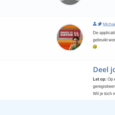
Michaë
De applicati
gebruikt wor
Deel 
Let op:
Op e
geregistree
Wil je toch 