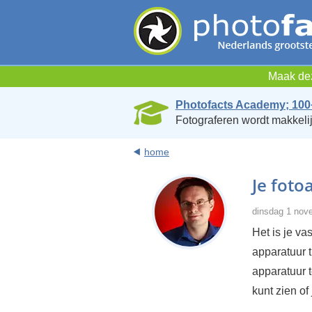
Maak dez
Photofacts Academy; 100
Fotograferen wordt makkelij
home
Je foto
dinsdag 1 nov
Het is je va
apparatuur t
apparatuur 
kunt zien of 