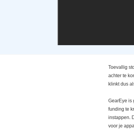
Toevallig s
achter te k
klinkt dus a
GearEye is 
funding te k
instappen. 
voor je appa