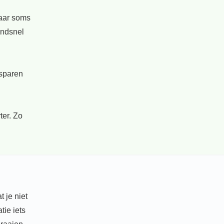
maar soms
endsnel
esparen
ter. Zo
 je niet
tie iets