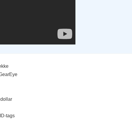
ekke
e GearEye
dollar
ID-tags