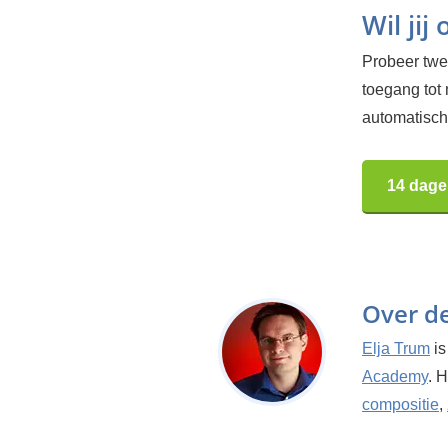
Wil jij
Probeer twee
toegang tot
automatisch.
14 dage
Over d
Elja Trum
is
Academy
. 
compositie
,