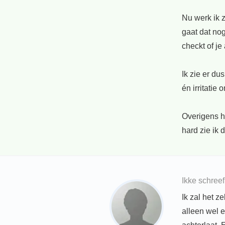
Nu werk ik z
gaat dat no
checkt of je 
Ik zie er du
én irritatie 
Overigens h
hard zie ik 
Ikke schree
Ik zal het 
alleen wel 