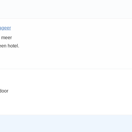
ageer
l meer
een hotel.
door