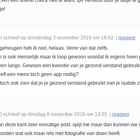
Even een snelle check heb ik alles, ipv nerveus door je tasje te 
je!
li schreef op donderdag 3 november 2016 om 18:42 |
reageer
geheugen heb ik niet, helaas. Verre van dat zelfs.
en is ook menselijk maar ik loop gewoon voordat ik ergens heen 
even langs. Gewoon een kwestie van je gezond verstand gebruik
eft een mens toch geen app nodig?
t toch ook zien dat je je gezond verstand gebruikt met je laatste 
0 schreef op dinsdag 8 november 2016 om 13:55 |
reageer
an deze kant zeer onnuttige post. spijt me maar dan kunnen we 
posten wat ook maar iets met fotografie van doen heeft.