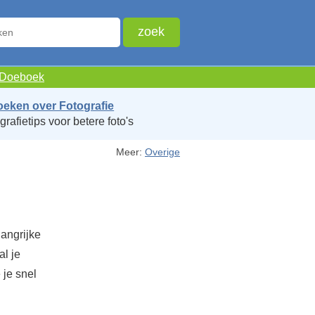
e Doeboek
oeken over Fotografie
grafietips voor betere foto's
Meer:
Overige
langrijke
al je
 je snel