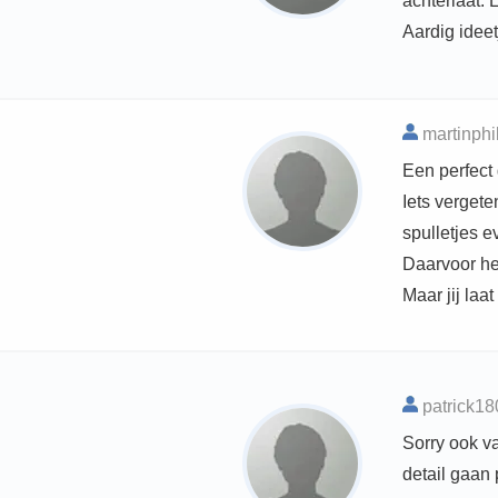
achterlaat. 
Aardig ideet
martinphi
Een perfect 
Iets verget
spulletjes 
Daarvoor he
Maar jij laa
patrick18
Sorry ook v
detail gaan 