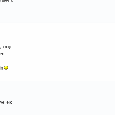
graaien.
ga mijn
en.
zin
wel elk