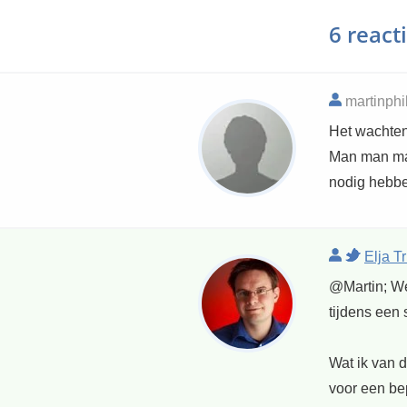
6 react
martinphi
Het wachten
Man man man,
nodig hebbe
Elja T
@Martin; Wel
tijdens een 
Wat ik van d
voor een be