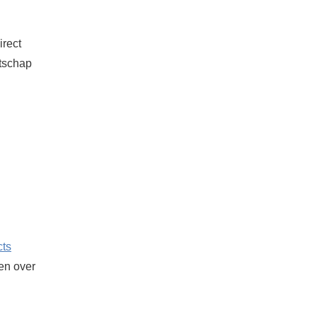
irect
atschap
cts
ken over