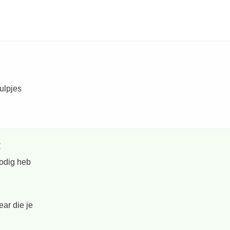
ulpjes
r
nodig heb
ear die je