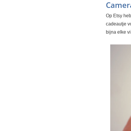
Camer
Op Etsy heb
cadeautje vo
bijna elke v