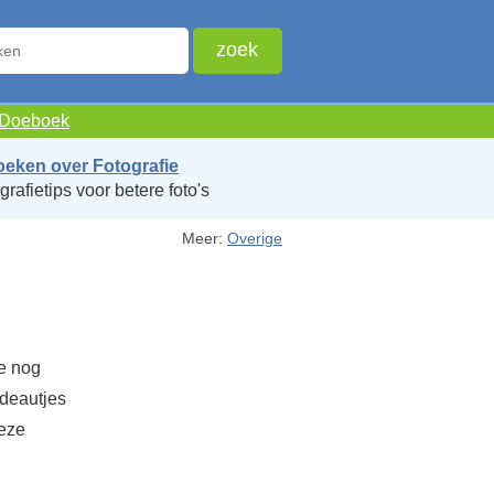
e Doeboek
oeken over Fotografie
grafietips voor betere foto's
Meer:
Overige
je nog
adeautjes
deze