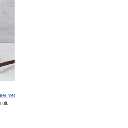
leer met
uit,