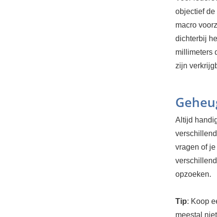
objectief de
macro voorz
dichterbij h
millimeters 
zijn verkrij
Geheu
Altijd handi
verschillen
vragen of je
verschillend
opzoeken.
Tip
: Koop e
meestal niet