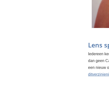
Lens s
Iedereen ke
dan geen Ca
een nieuw ob
ditverzinjeni