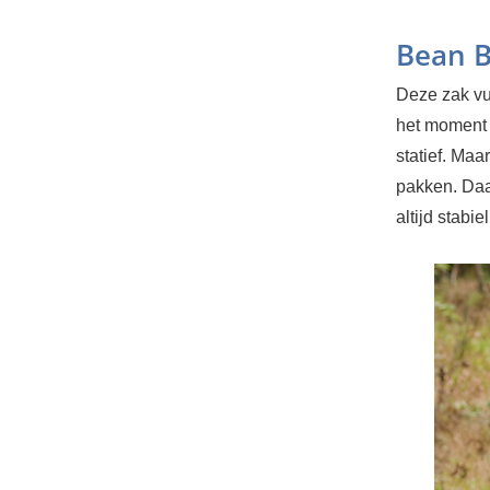
Bean 
Deze zak vul
het moment d
statief. Maar
pakken. Daa
altijd stabi