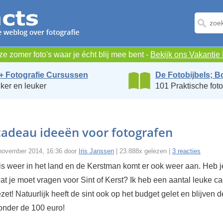
e zomer foto's waar je écht blij mee bent -
Bekijk ons Vakanti
+ Fotografie Cursussen
De Fotobijbels; B
ker en leuker
101 Praktische foto
cadeau ideeën voor fotografen
november 2014, 16:36 door
Iris Janssen
| 23.888x gelezen |
3 reacties
 is weer in het land en de Kerstman komt er ook weer aan. Heb 
t je moet vragen voor Sint of Kerst? Ik heb een aantal leuke c
ezet! Natuurlijk heeft de sint ook op het budget gelet en blijven 
onder de 100 euro!