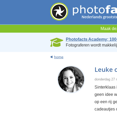
Maak dez
Photofacts Academy; 100
Fotograferen wordt makkelij
home
Leuke 
donderdag 27 
Sinterklaas
geen idee wa
op een rij g
cadeautjes 