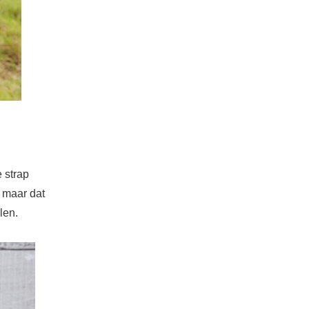
 strap
n maar dat
len.