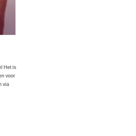
! Het is
en voor
n via