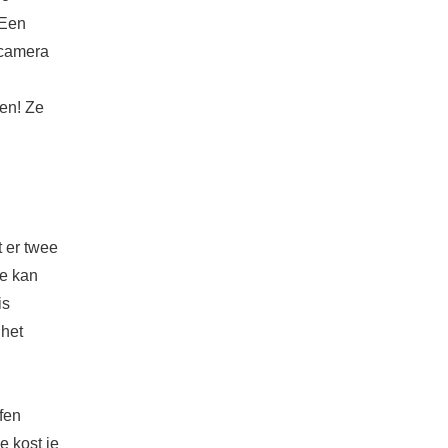
 Een
 camera
ben! Ze
 er twee
Je kan
is
 het
afen
e kost je