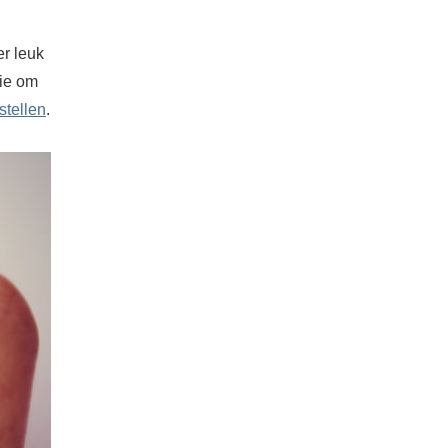
r leuk
die om
stellen
.