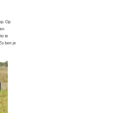
op. Op
 en
to te
Zo ben je