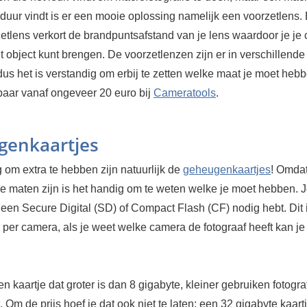
 duur vindt is er een mooie oplossing namelijk een voorzetlens.
etlens verkort de brandpuntsafstand van je lens waardoor je je
et object kunt brengen. De voorzetlenzen zijn er in verschillende
dus het is verstandig om erbij te zetten welke maat je moet heb
gbaar vanaf ongeveer 20 euro bij
Cameratools
.
genkaartjes
g om extra te hebben zijn natuurlijk de
geheugenkaartjes
! Omdat
de maten zijn is het handig om te weten welke je moet hebben. 
 een Secure Digital (SD) of Compact Flash (CF) nodig hebt. Dit 
 per camera, als je weet welke camera de fotograaf heeft kan je
en kaartje dat groter is dan 8 gigabyte, kleiner gebruiken fotogr
. Om de prijs hoef je dat ook niet te laten; een 32 gigabyte kaartj