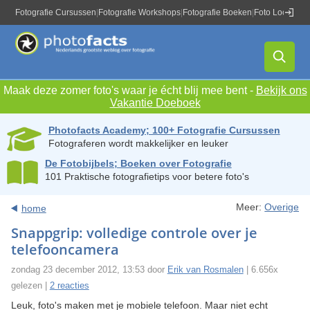
Fotografie Cursussen
|
Fotografie Workshops
|
Fotografie Boeken
|
Foto Locaties
|
Maak deze zomer foto's waar je écht blij mee bent -
Bekijk ons
Vakantie Doeboek
Photofacts Academy; 100+ Fotografie Cursussen
Fotograferen wordt makkelijker en leuker
De Fotobijbels; Boeken over Fotografie
101 Praktische fotografietips voor betere foto's
Meer:
Overige
home
Snappgrip: volledige controle over je
telefooncamera
zondag 23 december 2012, 13:53 door
Erik van Rosmalen
| 6.656x
gelezen |
2 reacties
Leuk, foto's maken met je mobiele telefoon. Maar niet echt