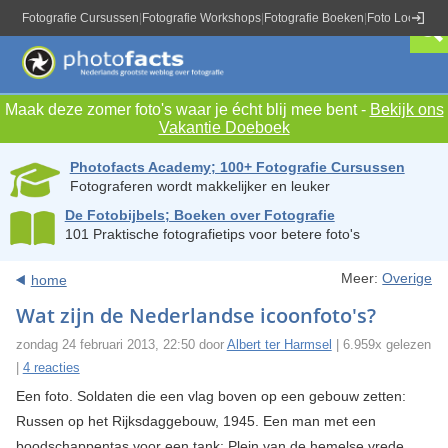
Fotografie Cursussen
|
Fotografie Workshops
|
Fotografie Boeken
|
Foto Locaties
|
Maak deze zomer foto's waar je écht blij mee bent -
Bekijk ons
Vakantie Doeboek
Photofacts Academy; 100+ Fotografie Cursussen
Fotograferen wordt makkelijker en leuker
De Fotobijbels; Boeken over Fotografie
101 Praktische fotografietips voor betere foto's
Meer:
Overige
home
Wat zijn de Nederlandse icoonfoto's?
zondag 24 februari 2013, 22:50 door
Albert ter Harmsel
| 6.959x gelezen
|
4 reacties
Een foto. Soldaten die een vlag boven op een gebouw zetten:
Russen op het Rijksdaggebouw, 1945. Een man met een
boodschappentas voor een tank: Plein van de hemelse vrede,