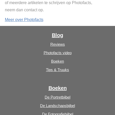
of meerdere artikelen te schrijven op Photofacts,
neem dan contact op.
Meer over Photofacts
Blog
Reviews
Photofacts video
Boeken
Tips & Truuks
Boeken
De Portretbijbel
De Landschapsbijbel
De Fotografiebijbel