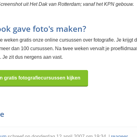
creenshot uit Het Dak van Rotterdam; vanaf het KPN gebouw.
 ook gave foto's maken?
 weken gratis onze online cursussen over fotografie. Je krijgt d
 meer dan 100 cursussen. Na twee weken vervalt je proeflidma
 Je zit dus nergens aan vast.
n gratis fotografiecursussen kijken
ie
rum
schreef op donderdag 12 april 2007 om 19:34 |
reageer