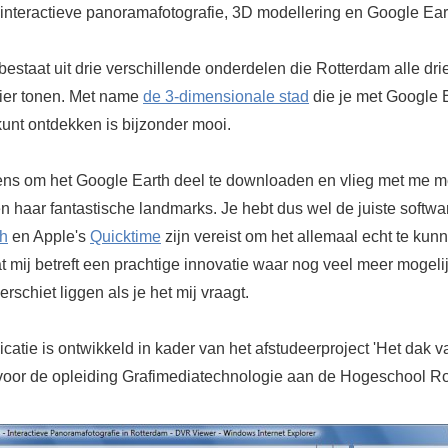
 interactieve panoramafotografie, 3D modellering en Google Ear
estaat uit drie verschillende onderdelen die Rotterdam alle dri
ier tonen. Met name
de 3-dimensionale stad
die je met Google 
kunt ontdekken is bijzonder mooi.
ens om het Google Earth deel te downloaden en vlieg met me m
 haar fantastische landmarks. Je hebt dus wel de juiste softwa
th
en Apple's
Quicktime
zijn vereist om het allemaal echt te kun
t mij betreft een prachtige innovatie waar nog veel meer mogel
erschiet liggen als je het mij vraagt.
atie is ontwikkeld in kader van het afstudeerproject 'Het dak v
voor de opleiding Grafimediatechnologie aan de Hogeschool Ro