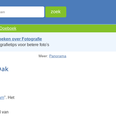
e Doeboek
oeken over Fotografie
grafietips voor betere foto's
Meer:
Panorama
Dak
dam
". Het
l van