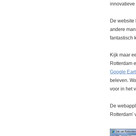
innovatieve
De website b
andere man
fantastisch 
Kijk maar e
Rotterdam en
Google Ear
beleven. Wa
voor in het v
De webapplic
Rotterdam' 