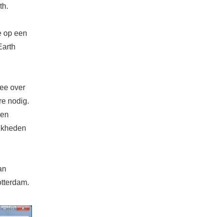
th.
e op een
Earth
ee over
re nodig.
nen
ijkheden
an
tterdam.