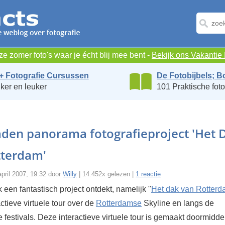
e zomer foto's waar je écht blij mee bent -
Bekijk ons Vakanti
+ Fotografie Cursussen
De Fotobijbels; B
ker en leuker
101 Praktische foto
aden panorama fotografieproject 'Het 
tterdam'
pril 2007, 19:32 door
Willy
| 14.452x gelezen |
1 reactie
k een fantastisch project ontdekt, namelijk "
Het dak van Rotter
actieve virtuele tour over de
Rotterdamse
Skyline en langs de
festivals. Deze interactieve virtuele tour is gemaakt doormidde