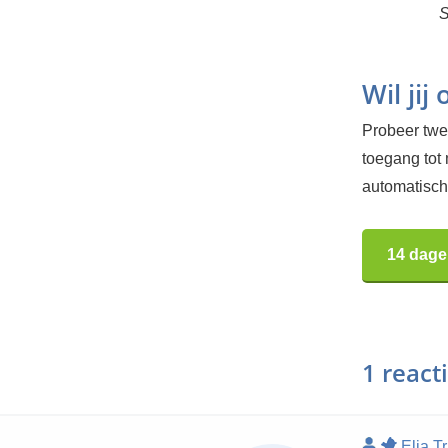
S
Wil jij
Probeer twee
toegang tot
automatisch.
14 dage
1 react
Elja T