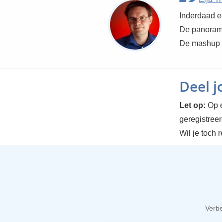
Inderdaad e
De panorama'
De mashup m
Deel 
Let op:
Op e
geregistree
Wil je toch 
Verbe