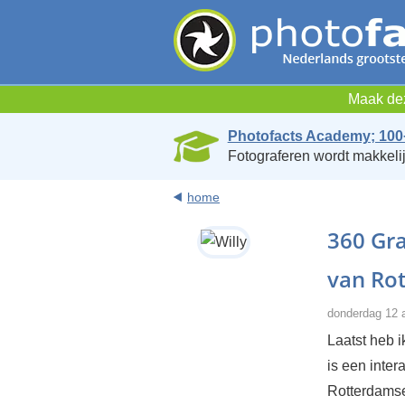
Maak dez
Photofacts Academy; 100
Fotograferen wordt makkelij
home
360 Gr
van Ro
donderdag 12 a
Laatst heb i
is een inter
Rotterdamse 