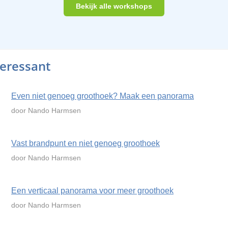
Bekijk alle workshops
teressant
Even niet genoeg groothoek? Maak een panorama
door Nando Harmsen
Vast brandpunt en niet genoeg groothoek
door Nando Harmsen
Een verticaal panorama voor meer groothoek
door Nando Harmsen