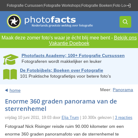
Fotografie Cursussen
|
Fotografie Workshops
|
Fotografie Boeken
|
Foto Locaties
|
Maak deze zomer foto's waar je écht blij mee bent -
Bekijk ons
Vakantie Doeboek
Photofacts Academy; 100+ Fotografie Cursussen
Fotograferen wordt makkelijker en leuker
De Fotobijbels; Boeken over Fotografie
101 Praktische fotografietips voor betere foto's
Meer:
Panorama
home
Enorme 360 graden panorama van de
sterrenhemel
vrijdag 10 juni 2011, 19:03 door
Elja Trum
| 10.300x gelezen |
3 reacties
Fotograaf Nick Risinger reisde ruim 90.000 kilometer om een
enorme 360 graden panoramafoto van de sterrenhemel te