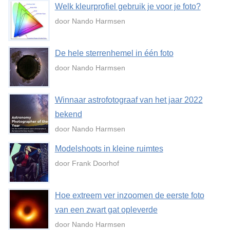
Welk kleurprofiel gebruik je voor je foto?
door Nando Harmsen
De hele sterrenhemel in één foto
door Nando Harmsen
Winnaar astrofotograaf van het jaar 2022
bekend
door Nando Harmsen
Modelshoots in kleine ruimtes
door Frank Doorhof
Hoe extreem ver inzoomen de eerste foto
van een zwart gat opleverde
door Nando Harmsen