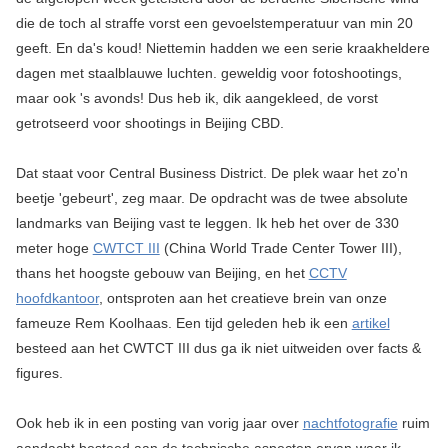
die de toch al straffe vorst een gevoelstemperatuur van min 20
geeft. En da's koud! Niettemin hadden we een serie kraakheldere
dagen met staalblauwe luchten. geweldig voor fotoshootings,
maar ook 's avonds! Dus heb ik, dik aangekleed, de vorst
getrotseerd voor shootings in Beijing CBD.
Dat staat voor Central Business District. De plek waar het zo'n
beetje 'gebeurt', zeg maar. De opdracht was de twee absolute
landmarks van Beijing vast te leggen. Ik heb het over de 330
meter hoge
CWTCT III
(China World Trade Center Tower III),
thans het hoogste gebouw van Beijing, en het
CCTV
hoofdkantoor
, ontsproten aan het creatieve brein van onze
fameuze Rem Koolhaas. Een tijd geleden heb ik een
artikel
besteed aan het CWTCT III dus ga ik niet uitweiden over facts &
figures.
Ook heb ik in een posting van vorig jaar over
nachtfotografie
ruim