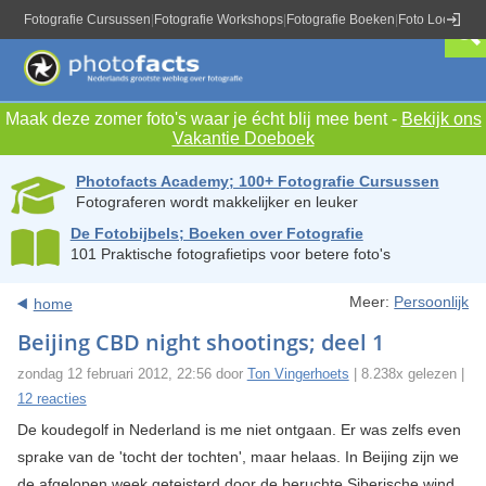
Fotografie Cursussen
|
Fotografie Workshops
|
Fotografie Boeken
|
Foto Locaties
|
Maak deze zomer foto's waar je écht blij mee bent -
Bekijk ons
Vakantie Doeboek
Photofacts Academy; 100+ Fotografie Cursussen
Fotograferen wordt makkelijker en leuker
De Fotobijbels; Boeken over Fotografie
101 Praktische fotografietips voor betere foto's
Meer:
Persoonlijk
home
Beijing CBD night shootings; deel 1
zondag 12 februari 2012, 22:56 door
Ton Vingerhoets
| 8.238x gelezen |
12 reacties
De koudegolf in Nederland is me niet ontgaan. Er was zelfs even
sprake van de 'tocht der tochten', maar helaas. In Beijing zijn we
de afgelopen week geteisterd door de beruchte Siberische wind