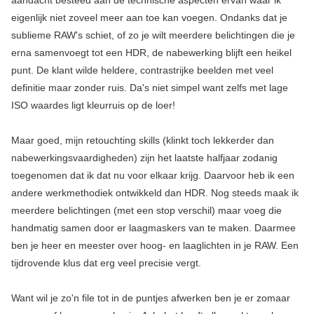
aandacht besteed aan de technische aspecten ervan waar ik
eigenlijk niet zoveel meer aan toe kan voegen. Ondanks dat je
sublieme RAW's schiet, of zo je wilt meerdere belichtingen die je
erna samenvoegt tot een HDR, de nabewerking blijft een heikel
punt. De klant wilde heldere, contrastrijke beelden met veel
definitie maar zonder ruis. Da's niet simpel want zelfs met lage
ISO waardes ligt kleurruis op de loer!
Maar goed, mijn retouchting skills (klinkt toch lekkerder dan
nabewerkingsvaardigheden) zijn het laatste halfjaar zodanig
toegenomen dat ik dat nu voor elkaar krijg. Daarvoor heb ik een
andere werkmethodiek ontwikkeld dan HDR. Nog steeds maak ik
meerdere belichtingen (met een stop verschil) maar voeg die
handmatig samen door er laagmaskers van te maken. Daarmee
ben je heer en meester over hoog- en laaglichten in je RAW. Een
tijdrovende klus dat erg veel precisie vergt.
Want wil je zo'n file tot in de puntjes afwerken ben je er zomaar