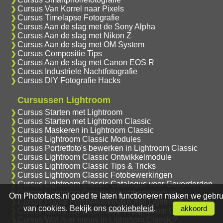
Cursus Van Korrel naar Pixels
Cursus Timelapse Fotografie
Cursus Aan de slag met de Sony Alpha
Cursus Aan de slag met Nikon Z
Cursus Aan de slag met OM System
Cursus Compositie Tips
Cursus Aan de slag met Canon EOS R
Cursus Industriele Nachtfotografie
Cursus DIY Fotografie Hacks
Cursussen Lightroom
Cursus Starten met Lightroom
Cursus Starten met Lightroom Classic
Cursus Maskeren in Lightroom Classic
Cursus Lightroom Classic Modules
Cursus Portretfoto's bewerken in Lightroom Classic
Cursus Lightroom Classic Ontwikkelmodule
Cursus Lightroom Classic Tips & Tricks
Cursus Lightroom Classic Fotobewerkingen
Cursus Lightroom Classic Catalogus voor Gevorderden
Cursus Lightroom Classic Bibliotheekmodule
Om Photofacts.nl goed te laten functioneren maken we gebru
Cursus Fraaie Fotobewerkingen met Lightroom Classic
van cookies. Bekijk ons
cookiebeleid
.
akkoord
Cursus Cloud Synchronisatie in Lightroom Classic
Cursus Wat is er nieuw in Lightroom Classic?