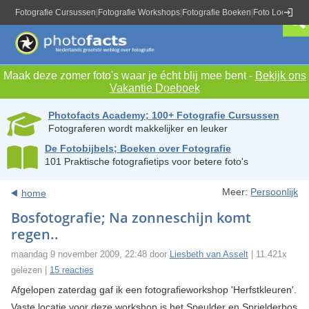
Fotografie Cursussen
|
Fotografie Workshops
|
Fotografie Boeken
|
Foto Locaties
|
Maak deze zomer foto's waar je écht blij mee bent -
Bekijk ons
Vakantie Doeboek
Photofacts Academy; 100+ Fotografie Cursussen
Fotograferen wordt makkelijker en leuker
De Fotobijbels; Boeken over Fotografie
101 Praktische fotografietips voor betere foto's
Meer:
Persoonlijk
home
Bosfotografie; Na zonneschijn komt
regen..
maandag 9 november 2009, 22:48 door
Liesbeth van Asselt
| 11.421x
gelezen |
15 reacties
Afgelopen zaterdag gaf ik een fotografieworkshop 'Herfstkleuren'.
Vaste locatie voor deze workshop is het Speulder en Sprielderbos