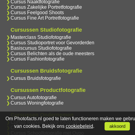
Cursus Naaktfotografie
Cursus Zakelijke Portretfotografie
Cursus Feelgood Shoots
Cursus Fine Art Portretfotografie
Cursussen Studiofotografie
Masterclass Studiofotografie
Cursus Studioportret voor Gevorderden
Basiscursus Studiofotografie
Cursus Belichten als de oude meesters
Cursus Fashionfotografie
Cursussen Bruidsfotografie
Cursus Bruidsfotografie
Cursussen Productfotografie
Cursus Autofotografie
Cursus Woningfotografie
Cursussen Ondernemen
Om Photofacts.nl goed te laten functioneren maken we gebru
Cursus Marketing voor fotografen
van cookies. Bekijk ons
cookiebeleid
.
akkoord
Cursus Ondernemen en Afdrukken
Cursus Schoolfotografie met Oypo