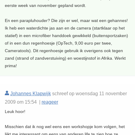
eerste week van november gepland wordt.
En een parapluhouder? Die zijn er wel, maar wat een gehannes!
Ik heb een waterdichte jas aan en de camera (startklaar op het
statief) in een microfiber handdoek gewikkeld (buitensportzaken)
of in een dun regenhoesje (OpTech, 9,00 euro per twee,
Cameratools). Dit regenhoesje gebruik ik overigens ook tegen
zand (strand of zandverstuiving) en woestijnstof in Afrika. Werkt
prima!
Johannes Klapwijk
schreef op woensdag 11 november
2009 om 15:54 |
reageer
Leuk hoor!
Misschien dat ik nog wel eens een workshopje kom volgen, het
lijkt me interessant om eens van anderen life te zien hoe ze