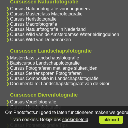
Cursussen Natuurfotografie
Cursus Natuurfotografie voor beginners
Cursus Masterclass Macrofotografie
Cursus Herfstfotografie
Cursus Macrofotografie
Cursus Natuurfotografie in Nederland
Cursus Wild van de Amsterdamse Waterleidingduinen
Cursus Wild van Denemarken
Cursussen Landschapsfotografie
Masterclass Landschapsfotografie
Basiscursus Landschapsfotografie
Cursus Fotograferen met lange sluitertijden
Cursus Sterrensporen Fotograferen
Cursus Compositie in Landschapsfotografie
Documentaire: Landschapsfotograaf van de Goor
Cursussen Dierenfotografie
Cursus Vogelfotografie
Cursus Hondenfotografie
Om Photofacts.nl goed te laten functioneren maken we gebru
Cursussen Portretfotografie
van cookies. Bekijk ons
cookiebeleid
.
akkoord
Cursus Portretfotografie Tips