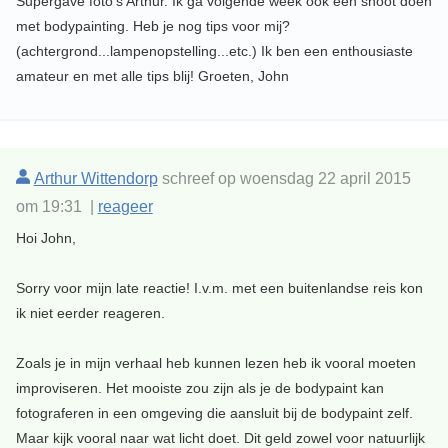
Supergave foto's Arthur. Ik ga volgende week ook een shoot doen
met bodypainting. Heb je nog tips voor mij?
(achtergrond...lampenopstelling...etc.) Ik ben een enthousiaste
amateur en met alle tips blij! Groeten, John
Arthur Wittendorp
schreef op woensdag 22 april 2015
om 19:31 |
reageer
Hoi John,
Sorry voor mijn late reactie! I.v.m. met een buitenlandse reis kon
ik niet eerder reageren.
Zoals je in mijn verhaal heb kunnen lezen heb ik vooral moeten
improviseren. Het mooiste zou zijn als je de bodypaint kan
fotograferen in een omgeving die aansluit bij de bodypaint zelf.
Maar kijk vooral naar wat licht doet. Dit geld zowel voor natuurlijk