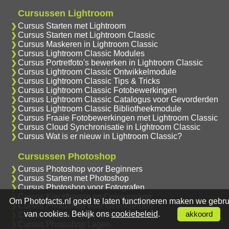
Cursussen Lightroom
Cursus Starten met Lightroom
Cursus Starten met Lightroom Classic
Cursus Maskeren in Lightroom Classic
Cursus Lightroom Classic Modules
Cursus Portretfoto's bewerken in Lightroom Classic
Cursus Lightroom Classic Ontwikkelmodule
Cursus Lightroom Classic Tips & Tricks
Cursus Lightroom Classic Fotobewerkingen
Cursus Lightroom Classic Catalogus voor Gevorderden
Cursus Lightroom Classic Bibliotheekmodule
Cursus Fraaie Fotobewerkingen met Lightroom Classic
Cursus Cloud Synchronisatie in Lightroom Classic
Cursus Wat is er nieuw in Lightroom Classic?
Cursussen Photoshop
Cursus Photoshop voor Beginners
Cursus Starten met Photoshop
Cursus Photoshop voor Fotografen
Cursus Kleurtheorie en Colorgrading
Om Photofacts.nl goed te laten functioneren maken we gebru
Cursus Photoshop voor Gevorderden
van cookies. Bekijk ons
cookiebeleid
.
akkoord
Cursus Adobe Camera Raw
Cursus Photoshop Lagen