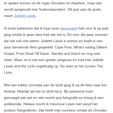
er spelen komen uit de regio IJmuiden en Haarlem, maar dat
wordt aangevuld met 'buitenstaanders'. Dit jaar was de grote
naam
Juliette Lewis
.
Ik moet bekennen dat ik haar even
gegoogled
heb voor ik op pad
ging omdat ik geen idee had wie het is. En voor die paar mensen
die het ook niet weten: Juliette Lewis is actrice en heeft in een
paar beroemde films gespeeld: Cape Fear, What's eating Gilbert
Grape, From Dusk Till Dawn, Starsky and Hutch en nog veel
meer. Maar ze is ook een goede zangeres en trad met
Juliette
Lewis and the Licks
regelmatig op. Nu doet ze het zonder The
Licks.
Met een lekker zonnetje aan de lucht ging ik op de fiets naar het
festival. Heerlijk als het zo dicht bij is. Bij aankomst even
gevraagd wat wel en niet mocht qua fotografie en kreeg ik een
polsbandje. Helaas mocht ik mevrouw Lewis niet vanaf het
podium fotograferen. Dat heeft mijn voorkeur omdat de IJmuider