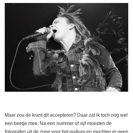
Maar zou de krant dit accepteren? Daar zat ik toch nog wel
een beetje mee. Na een nummer of vijf moesten de
fotografen uit de zone voor het podium en mochten er geen