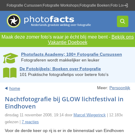
Fotografie Cursussen
|
Fotografie Workshops
|
Fotografie Boeken
|
Foto Locaties
|
Maak deze zomer foto's waar je écht blij mee bent -
Bekijk ons
Vakantie Doeboek
Photofacts Academy; 100+ Fotografie Cursussen
Fotograferen wordt makkelijker en leuker
De Fotobijbels; Boeken over Fotografie
101 Praktische fotografietips voor betere foto's
Meer:
Persoonlijk
home
Nachtfotografie bij GLOW lichtfestival in
Eindhoven
dinsdag 11 november 2008, 19:14 door
Marcel Wiegerinck
| 12.183x
gelezen |
7 reacties
Voor de derde keer op rij is er in de binnenstad van Eindhoven