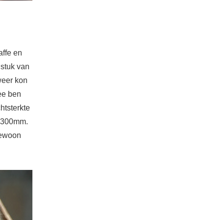
affe en
 stuk van
weer kon
ee ben
htsterkte
de 300mm.
gewoon