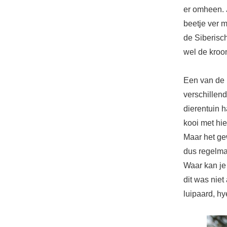
er omheen. 
beetje ver 
de Siberisch
wel de kroon
Een van de 
verschillen
dierentuin h
kooi met hie
Maar het gew
dus regelma
Waar kan je 
dit was niet
luipaard, hy