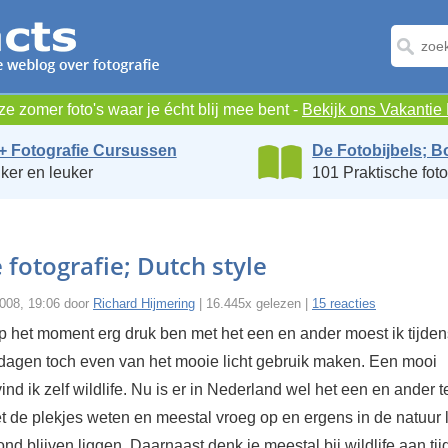
e zomer foto's waar je écht blij mee bent -
Bekijk ons Vakanti
+ Fotografie Cursussen
De Fotobijbels; B
ker en leuker
101 Praktische foto
e fotografie; Dutch style
2008, 19:06 door
Richard Hijmering
| 16.445x gelezen |
15 reacties
p het moment erg druk ben met het een en ander moest ik tijdens
dagen toch even van het mooie licht gebruik maken. Een mooi
nd ik zelf wildlife. Nu is er in Nederland wel het een en ander 
t de plekjes weten en meestal vroeg op en ergens in de natuur 
rond blijven liggen. Daarnaast denk je meestal bij wildlife aan tij