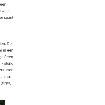
 een
 we bij
ger spant
ten. De
ar in een
graferen.
 Ik stond
ertussen.
zijn! En
tijger,