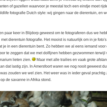
fanten of gazellen waarvoor je meestal toch een eindje moet rij
ldlife fotografie Dutch style: wij gingen naar de dierentuin, en we
een paar keer in Blijdorp geweest om te fotograferen dus we heb
met dierentuin fotografie. Het mooist is natuurlijk om in je foto's 
at je in een dierentuin bent. Zo hebben we al eens iemand voor
or te zeggen dat we met dolfijnen hebben gezwommen terwijl w
inarium lieten zien.
Maar met alle trailies en vaak grote afsta
kan dat lastig zijn. In Amersfoort waren we nog nooit geweest du
 was zouden we wel zien. Het weer was in ieder geval prachtig 
je op de savanne in Afrika stond.