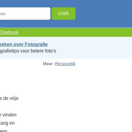
e Doeboek
oeken over Fotografie
grafietips voor betere foto's
Meer:
Persoonlijk
 de vrije
te vinden
lang en
gers,