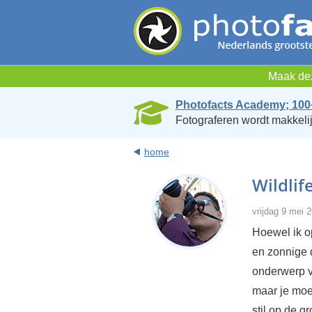
Maak dez
Photofacts Academy; 100
Fotograferen wordt makkelij
home
Wildlif
vrijdag 9 mei 
Hoewel ik o
en zonnige 
onderwerp vi
maar je moe
stil op de g