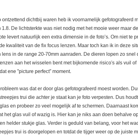
 ontzettend dichtbij waren heb ik voornamelijk gefotografeerd m
1.8. De lichtsterkte was niet nodig met het mooie weer maar de
te levert natuurlijk een extra dimensie in de foto’s. Om niet te p
e kwaliteit van de fix focus lenzen. Maar toch kan ik in deze sit
lens in de range 20-70mm aanraden. De dieren lopen zo snel d
lenzen aan het wisselen bent met bijkomende risico's als vuil of
dat ene ”picture perfect” moment.
robleem was dat er door glas gefotografeerd moest worden. D
streepjes trui die achter je staat kan je foto verpesten. Dus houd
t glas en probeer zo veel mogelijk af te schermen. Daarnaast ko
t het glas vuil of wazig is. Hier kan je niks aan doen behalve o
en helder stukje glas. Verder is geduld van belang, voor het wa
reepjes trui is doorgelopen en totdat de tijger weer op de juiste 