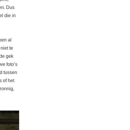
den. Dus
l die in
ben al
niet te
 de gek
e foto’s
nd tussen
s of het
zonnig,