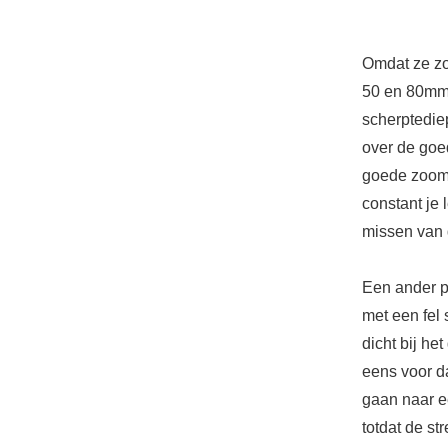
Omdat ze zo
50 en 80mm 
scherptediep
over de goed
goede zoom 
constant je 
missen van 
Een ander p
met een fel 
dicht bij he
eens voor da
gaan naar e
totdat de st