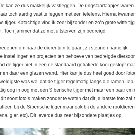
Je kan ze dus makkelijk vastleggen. De ringstaartaapjes waren
maar toch aardig vast te leggen met een telelens. Hierna kwamen
e tijger. Katachtige vind ik zeer bijzonder en zo’n grote witte tij
. Toch jammer dat ze met uitsterven zijn bedreigd.
redenen om naar de dierentuin te gaan, zij steunen namelijk
de instellingen en projecten ten behoeve van bedreigde diersoor
ad de tijger niet in een de standaard getraliede kooi gestopt ma
r en daar een glazen wand. Hier kan je dus heel goed door foto
eldigste was wel dat de tijger regelmatig langs die ramen liep.
tig oog in oog met een Siberische tijger met maar een paar cm 
dit soort foto’s maken zonder te weten dat dit je laatste foto zal 
 alleen bij de Siberische tijger maar ook bij de andere roofdieren (
ena, gier, etc). Dit leverde dus zeer bijzondere plaatjes op.