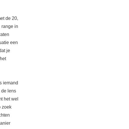
et de 20,
 range in
raten
uatie een
at je
 het
us iemand
t de lens
mt het wel
p zoek
chten
manier