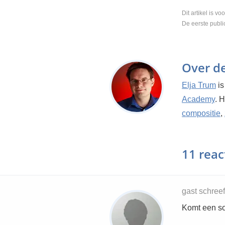
Dit artikel is vo
De eerste publi
Over d
Elja Trum
is
Academy
. 
compositie
,
11 reac
gast schree
Komt een so