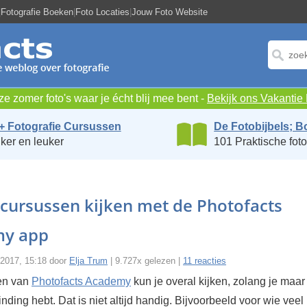
|
Fotografie Boeken
|
Foto Locaties
|
Jouw Foto Website
e zomer foto's waar je écht blij mee bent -
Bekijk ons Vakanti
+ Fotografie Cursussen
De Fotobijbels; B
ker en leuker
101 Praktische foto
 cursussen kijken met de Photofacts
y app
i 2017, 15:18 door
Elja Trum
| 9.727x gelezen |
11 reacties
en van
Photofacts Academy
kun je overal kijken, zolang je maar
inding hebt. Dat is niet altijd handig. Bijvoorbeeld voor wie veel