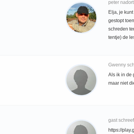
peter nador
Elja, je kun
gestopt toen
schreden te
tentje) de l
Gwenny schr
Als ik in de
maar niet die
gast schree
https://pla