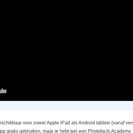
schikbaar voor zowel Apple iPad als Android tablets (vanaf vers
app gratis gebruiken, maar je hebt wel een Photofacts Academy