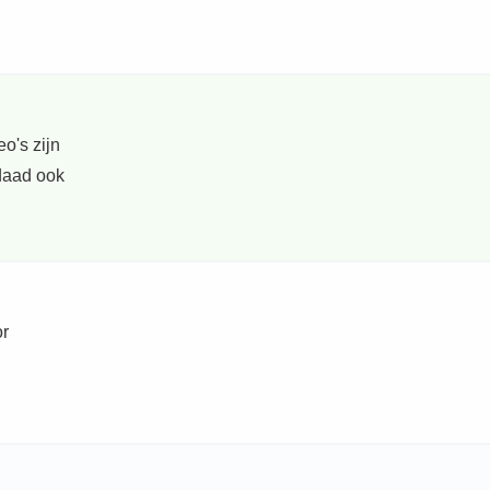
o's zijn
rdaad ook
or