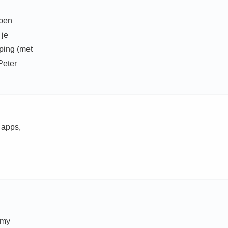
 ben
 je
ping (met
Peter
i apps,
emy