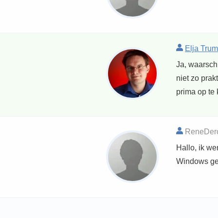
Elja Trum
Ja, waarschi
niet zo prak
prima op te 
ReneDeroo
Hallo, ik w
Windows geb