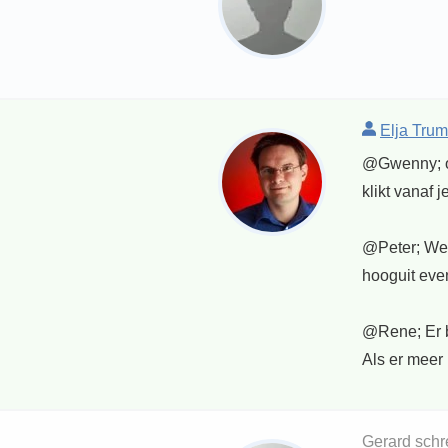
Elja Trum
@Gwenny; ond
klikt vanaf 
@Peter; We 
hooguit eve
@Rene; Er b
Als er meer 
Gerard schr