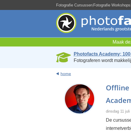
Fotografie Cursussen
|
Fotografie Workshops
Maak dez
Photofacts Academy; 100
Fotograferen wordt makkelij
home
Offline
Academ
dinsdag 11 jul
De cursuss
internetverb