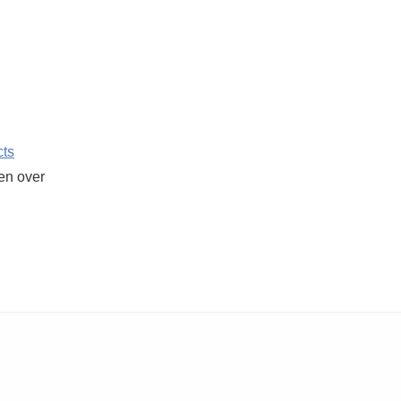
cts
ken over