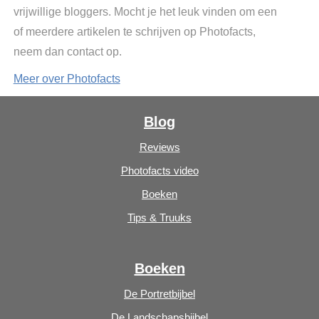
vrijwillige bloggers. Mocht je het leuk vinden om een
of meerdere artikelen te schrijven op Photofacts,
neem dan contact op.
Meer over Photofacts
Blog
Reviews
Photofacts video
Boeken
Tips & Truuks
Boeken
De Portretbijbel
De Landschapsbijbel