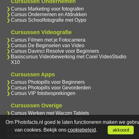
Cursussen Ondernemen
Cursus Marketing voor fotografen
Cursus Ondernemen en Afdrukken
Cursus Schoolfotografie met Oypo
Cursussen Videografie
Cursus Filmen met je Fotocamera
Cursus De Beginselen van Video
Cursus Davinci Resolve voor Beginners
Basiscursus Videobewerking met Corel VideoStudio
X10
Cursussen Apps
Cursus Photopills voor Beginners
Cursus Photopills voor Gevorderden
Cursus VIP fotobesprekingen
Cursussen Overige
Cursus Werken met Wacom Tablets
Cursus Starten met Capture One
Om Photofacts.nl goed te laten functioneren maken we gebru
Cursus Perfecte afdrukken maken
Cursus Aan de slag met je drone
van cookies. Bekijk ons
cookiebeleid
.
akkoord
Cursus Auteursrecht voor Fotografen