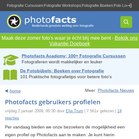
Fotografie Cursussen
|
Fotografie Workshops
|
Fotografie Boeken
|
Foto Locaties
|
Maak deze zomer foto's waar je écht blij mee bent -
Bekijk ons
Vakantie Doeboek
Photofacts Academy; 100+ Fotografie Cursussen
Fotograferen wordt makkelijker en leuker
De Fotobijbels; Boeken over Fotografie
101 Praktische fotografietips voor betere foto's
Meer:
Photofacts Nieuws
home
Photofacts gebruikers profielen
vrijdag 2 januari 2009, 00:30 door
Elja Trum
| 7.561x gelezen |
14
reacties
Per vandaag bieden we onze bezoekers de mogelijkheid een
eigen profiel op Photofacts aan te maken. Je kunt hierin