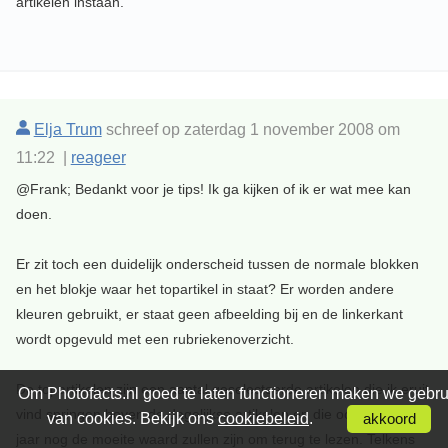
artikelen instaan.
Elja Trum
schreef op zaterdag 1 november 2008 om
11:22 |
reageer
@Frank; Bedankt voor je tips! Ik ga kijken of ik er wat mee kan
doen.
Er zit toch een duidelijk onderscheid tussen de normale blokken
en het blokje waar het topartikel in staat? Er worden andere
kleuren gebruikt, er staat geen afbeelding bij en de linkerkant
wordt opgevuld met een rubriekenoverzicht.
De topartikelen zijn een aantal geselecteerde artikelen die ik eruit
Om Photofacts.nl goed te laten functioneren maken we gebru
vind springen boven de dagelijkse artikelen en die ook over een
van cookies. Bekijk ons
cookiebeleid
.
akkoord
jaar nog de moeite waard zullen zijn om terug te lezen. Telkens