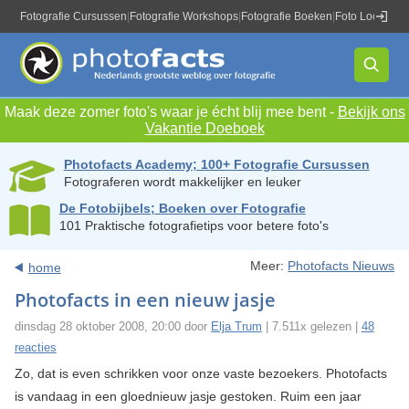
Fotografie Cursussen
|
Fotografie Workshops
|
Fotografie Boeken
|
Foto Locaties
|
Maak deze zomer foto's waar je écht blij mee bent -
Bekijk ons
Vakantie Doeboek
Photofacts Academy; 100+ Fotografie Cursussen
Fotograferen wordt makkelijker en leuker
De Fotobijbels; Boeken over Fotografie
101 Praktische fotografietips voor betere foto's
Meer:
Photofacts Nieuws
home
Photofacts in een nieuw jasje
dinsdag 28 oktober 2008, 20:00 door
Elja Trum
| 7.511x gelezen |
48
reacties
Zo, dat is even schrikken voor onze vaste bezoekers. Photofacts
is vandaag in een gloednieuw jasje gestoken. Ruim een jaar